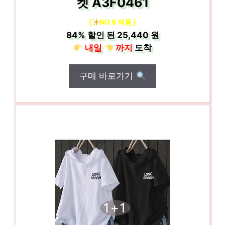
켓 A3F0461
[
NO.8 제품 ]
84%
할인 된
25,440 원
내일
까지
도착
구매 바로가기