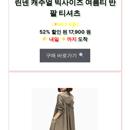
린넨 캐주얼 빅사이즈 여름티 반
팔 티셔츠
[
NO.3 제품 ]
52%
할인 된
17,900 원
내일
까지
도착
구매 바로가기