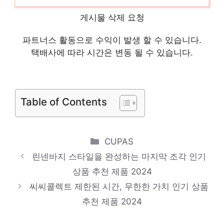
품 2024
게시물 삭제 요청
플리츠바지
일상에 빛을 더하는 최고의 아이템 인기 상품
파트너스 활동으로 수익이 발생 할 수 있습니다.
추천 제품 2024
택배사에 따라 시간은 변동 될 수 있습니다.
니트/스웨터
기분 좋아지는, 당신만의 제품 인기 상품 추
Table of Contents
천 제품 2024
새틴스커트
지금이 아니면 못 사요! 인기 상품 추천 제품
Categories
CUPAS
2024
린넨바지 스타일을 완성하는 마지막 조각 인기
이세이미야케
상품 추천 제품 2024
씨씨콜렉트 제한된 시간, 무한한 가치 인기 상품
마음이 움직이는 디자인 아이템 인기 상품 추
추천 제품 2024
천 제품 2024