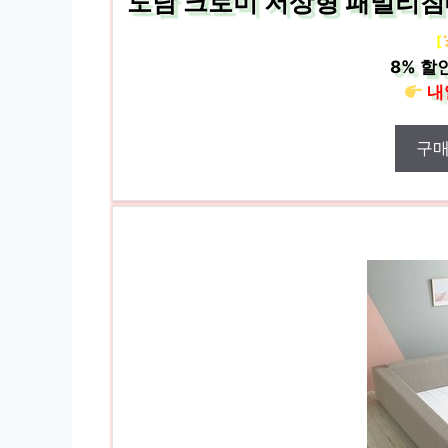
도담 크로미 저상형 패밀리침
[
8%
할인
내
구