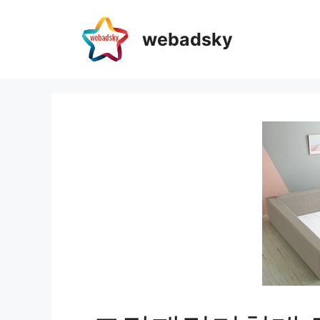
webadsky