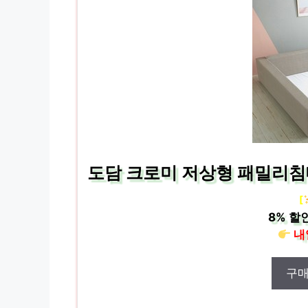
도담 크로미 저상형 패밀리침
[
8%
할인
내
구