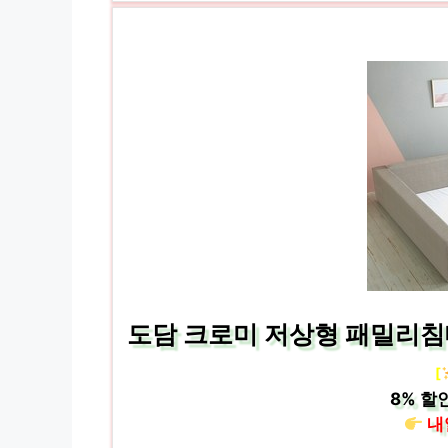
도담 크로미 저상형 패밀리침
[
8%
할인
내