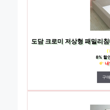
도담 크로미 저상형 패밀리침
[
8%
할인
내
구