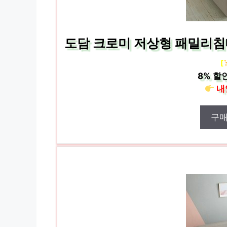
도담 크로미 저상형 패밀리침
[
8%
할인
내
구