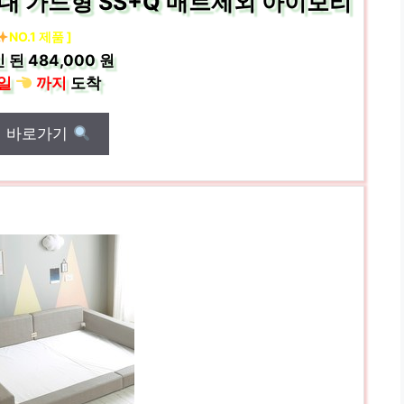
대 가드형 SS+Q 매트제외 아이보리
NO.1 제품 ]
 된
484,000 원
일
까지
도착
매 바로가기