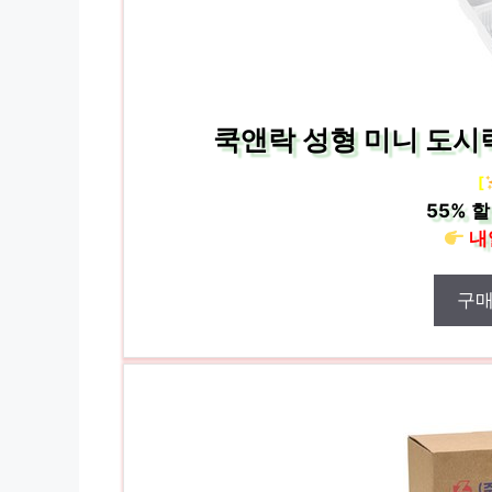
쿡앤락 성형 미니 도시락
[
55%
할
내
구