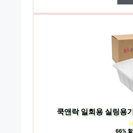
쿡앤락 일회용 실링용기 백
[
66%
할