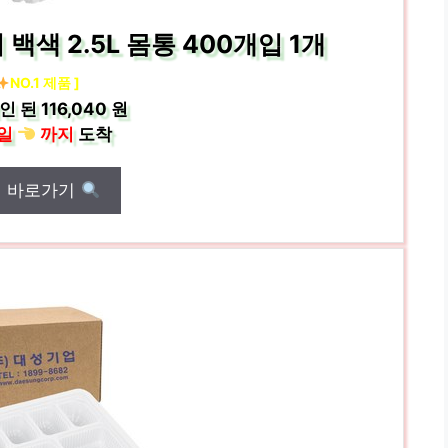
색 2.5L 몸통 400개입 1개
NO.1 제품 ]
인 된
116,040 원
일
까지
도착
매 바로가기