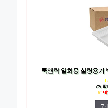
쿡앤락 일회용 실링용기 백색
[
7%
할
내
구