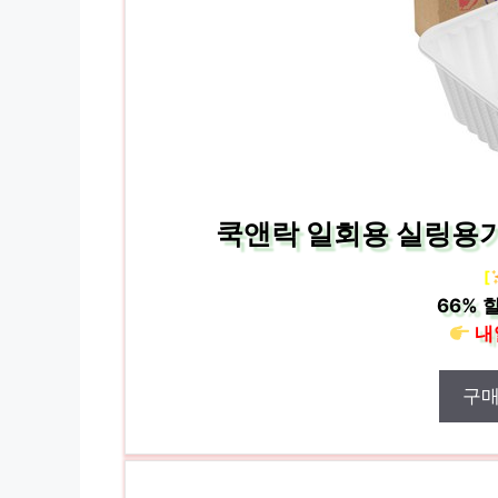
쿡앤락 일회용 실링용기 백
[
66%
할
내
구