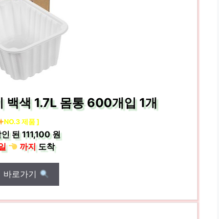
색 1.7L 몸통 600개입 1개
NO.3 제품 ]
인 된
111,100 원
일
까지
도착
매 바로가기