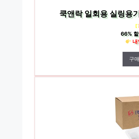
쿡앤락 일회용 실링용기 백
[
66%
할
내
구