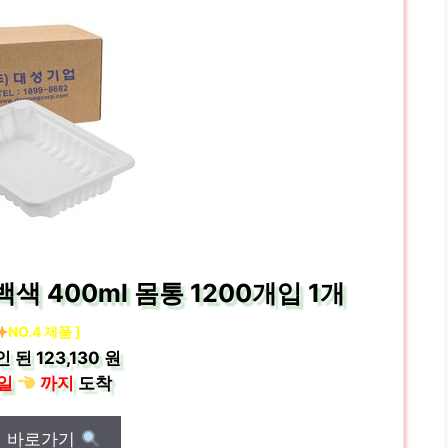
 400ml 몸통 1200개입 1개
NO.4 제품 ]
인 된
123,130 원
일
까지
도착
매 바로가기