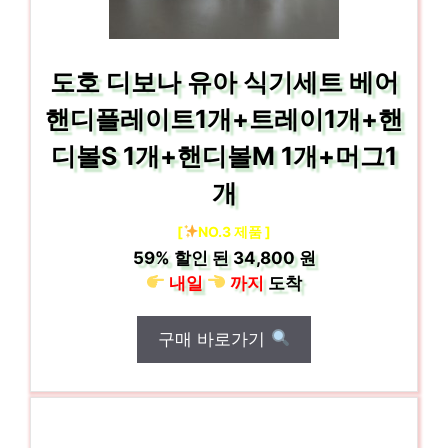
도호 디보나 유아 식기세트 베어
핸디플레이트1개+트레이1개+핸
디볼S 1개+핸디볼M 1개+머그1
개
[
NO.3 제품 ]
59%
할인 된
34,800 원
내일
까지
도착
구매 바로가기