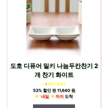
도호 디퓨어 밀키 나눔두칸찬기 2
개 찬기 화이트
[
NO.9 제품 ]
53%
할인 된
11,640 원
내일
까지
도착