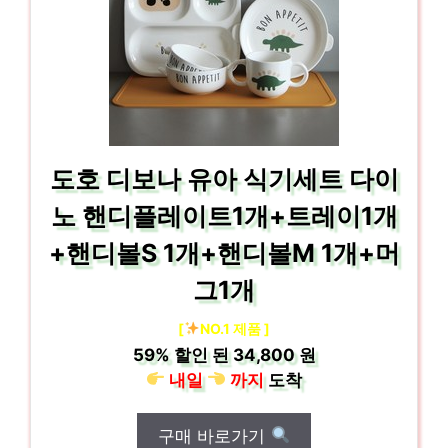
도호 디보나 유아 식기세트 다이
노 핸디플레이트1개+트레이1개
+핸디볼S 1개+핸디볼M 1개+머
그1개
[
NO.1 제품 ]
59%
할인 된
34,800 원
내일
까지
도착
구매 바로가기