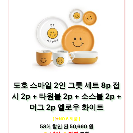
도호 스마일 2인 그릇 세트 8p 접
시 2p + 타원볼 2p + 소스볼 2p +
머그 2p 옐로우 화이트
[
NO.6 제품 ]
58%
할인 된
50,660 원