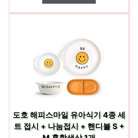
도호 해피스마일 유아식기 4종 세
트 접시 + 나눔접시 + 핸디볼 S +
M 혼합색상 1개