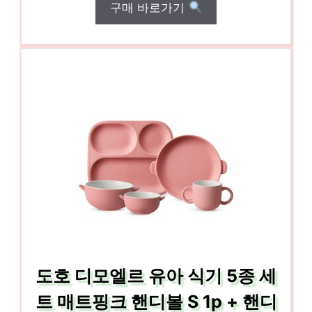
구매 바로가기
도호 디모엘르 유아 식기 5종 세
트 매트핑크 핸디볼 S 1p + 핸디