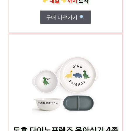
내일
까지
도착
구매 바로가기
도호 다이노프렌즈 유아식기 4종