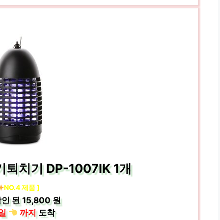
치기 DP-1007IK 1개
NO.4 제품 ]
인 된
15,800 원
일
까지
도착