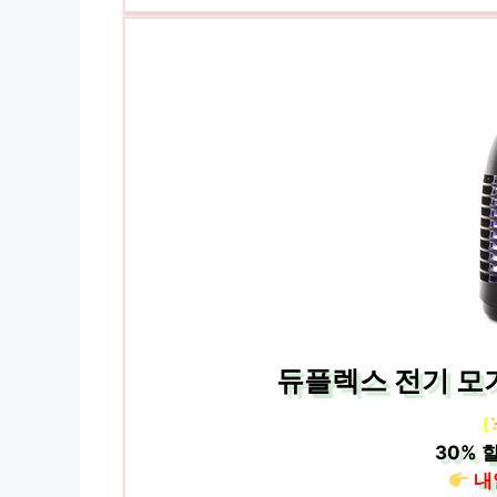
듀플렉스 전기 모기퇴
[
30%
할
내