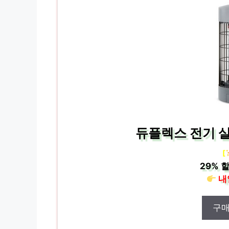
듀플렉스 전기 살충
[
29%
할
내
구