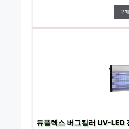
구
듀플렉스 버그킬러 UV-LED