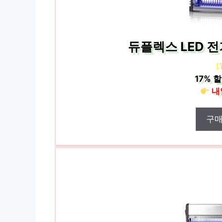
듀플렉스 LED 전
[
17%
할
내
구