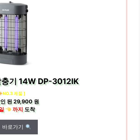
기 14W DP-3012IK
NO.3 제품 ]
인 된
29,900 원
일
까지
도착
매 바로가기