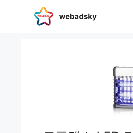
webadsky