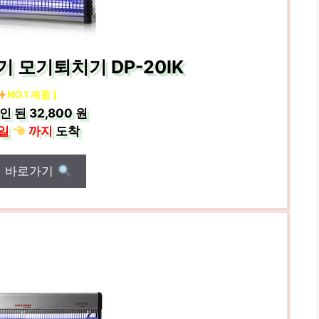
기 모기퇴치기 DP-20IK
NO.1 제품 ]
인 된
32,800 원
일
까지
도착
매 바로가기