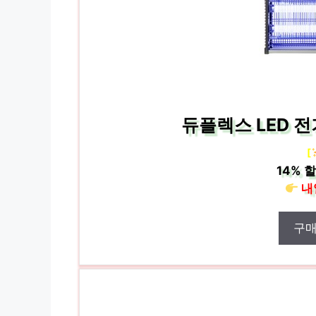
듀플렉스 LED 전
[
14%
할
내
구