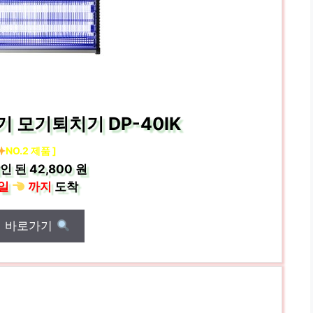
기 모기퇴치기 DP-40IK
NO.2 제품 ]
인 된
42,800 원
일
까지
도착
매 바로가기