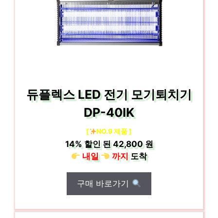
듀플렉스 LED 전기 모기퇴치기
DP-40IK
[
NO.9 제품 ]
14%
할인 된
42,800 원
내일
까지
도착
구매 바로가기