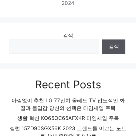
2024
AZEL EDITION G GEN2, 퍼플
오늘의 스페셜 아이템, 지금 확인! 인기 상품
추천 제품 2024
검색
검색
Recent Posts
아낌없이 추천 LG 77인치 올레드 TV 압도적인 화
질과 몰입감 당신의 선택은 타임세일 주목
생활 혁신 KQ65QC65AFXKR 타임세일 주목
셀럽 15ZD90SGX56K 2023 트렌드를 이끄는 노트
북 상세 좋았던 추천상품