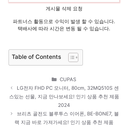
게시물 삭제 요청
천 제품 2024
샤오미 스마트 BLDC 스탠딩 무선선풍기2
파트너스 활동으로 수익이 발생 할 수 있습니다.
Pro PLDS03DM
택배사에 따라 시간은 변동 될 수 있습니다.
일상에 특별함을 더하는 제품 인기 상품 추천
제품 2024
필립스 소닉케어 3100 시리즈 음파 전동칫
Table of Contents
솔, HX3671/54
센스있는 선물, 지금 만나보세요! 인기 상품
Categories
CUPAS
추천 제품 2024
LG전자 FHD PC 모니터, 80cm, 32MQ510S 센
스있는 선물, 지금 만나보세요! 인기 상품 추천 제품
브리츠 사운드바, BA-R9(블랙)
2024
다가오는 여름, 시원하게! 인기 상품 추천 제
브리츠 골전도 블루투스 이어폰, BE-BONE7, 블
품 2024
랙 지금 바로 가져가세요! 인기 상품 추천 제품
아즈라 아젤 에디션 G 2세대 게이밍 이어폰,