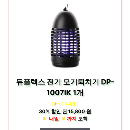
듀플렉스 전기 모기퇴치기 DP-
1007IK 1개
[
NO.6 제품 ]
30%
할인 된
15,800 원
내일
까지
도착