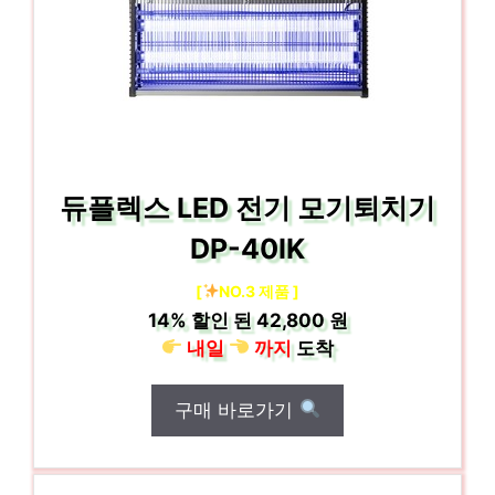
듀플렉스 LED 전기 모기퇴치기
DP-40IK
[
NO.3 제품 ]
14%
할인 된
42,800 원
내일
까지
도착
구매 바로가기