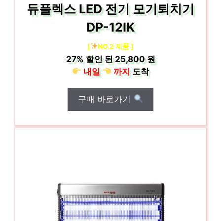
듀플렉스 LED 전기 모기퇴치기
DP-12IK
[
NO.2 제품 ]
27%
할인 된
25,800 원
내일
까지
도착
구매 바로가기