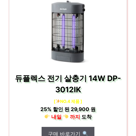
듀플렉스 전기 살충기 14W DP-
3012IK
[
NO.4 제품 ]
25%
할인 된
29,900 원
내일
까지
도착
구매 바로가기