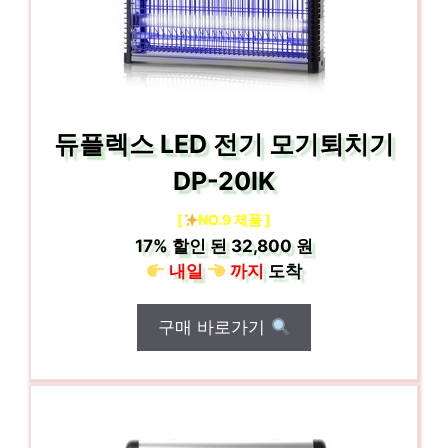
듀플렉스 LED 전기 모기퇴치기
DP-20IK
[
NO.9 제품 ]
17%
할인 된
32,800 원
내일
까지
도착
구매 바로가기