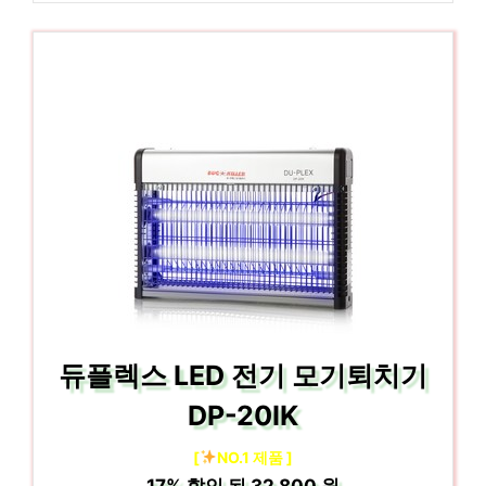
듀플렉스 LED 전기 모기퇴치기
DP-20IK
[
NO.1 제품 ]
17%
할인 된
32,800 원