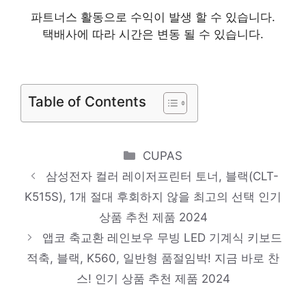
파트너스 활동으로 수익이 발생 할 수 있습니다.
2024
택배사에 따라 시간은 변동 될 수 있습니다.
브리츠 아날로그 레트로 휴대용 FM AM 라디
오 플레이어, BZ-R370, 혼합 색상
하루만에 품절될 아이템! 인기 상품 추천 제
Table of Contents
품 2024
요거 아이폰 8핀 고속 충전 케이블, 2m, 1개
Categories
CUPAS
다가오는 여름, 시원하게! 인기 상품 추천 제
삼성전자 컬러 레이저프린터 토너, 블랙(CLT-
품 2024
K515S), 1개 절대 후회하지 않을 최고의 선택 인기
신지모루 쉴드 카메라렌즈 강화유리 액정보호
상품 추천 제품 2024
필름, 1세트
앱코 축교환 레인보우 무빙 LED 기계식 키보드
일상에 반짝임을 추가하세요 인기 상품 추천
적축, 블랙, K560, 일반형 품절임박! 지금 바로 찬
제품 2024
스! 인기 상품 추천 제품 2024
메디큐브 에이지알 부스터 프로 + 글루타치