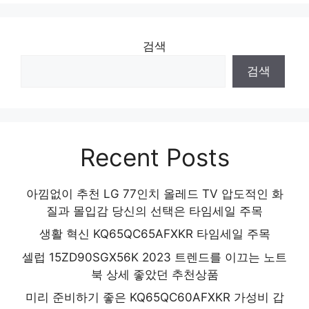
온 앰플 3개, 메디큐브 부스터프로+앰플3개
놓칠 수 없는 이번 특가! 인기 상품 추천 제품
검색
2024
검색
Recent Posts
아낌없이 추천 LG 77인치 올레드 TV 압도적인 화
질과 몰입감 당신의 선택은 타임세일 주목
생활 혁신 KQ65QC65AFXKR 타임세일 주목
셀럽 15ZD90SGX56K 2023 트렌드를 이끄는 노트
북 상세 좋았던 추천상품
미리 준비하기 좋은 KQ65QC60AFXKR 가성비 갑