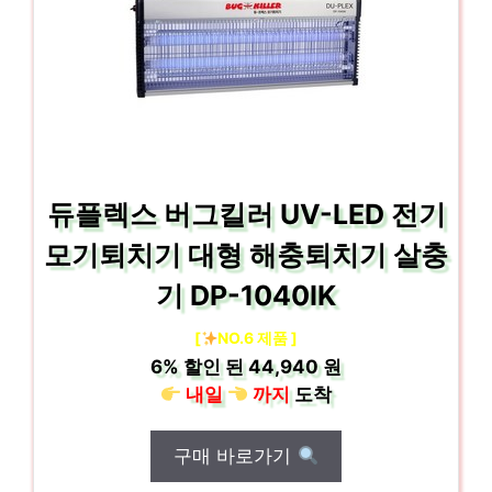
듀플렉스 버그킬러 UV-LED 전기
모기퇴치기 대형 해충퇴치기 살충
기 DP-1040IK
[
NO.6 제품 ]
6%
할인 된
44,940 원
내일
까지
도착
구매 바로가기