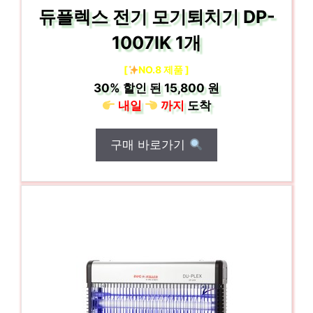
듀플렉스 전기 모기퇴치기 DP-
1007IK 1개
[
NO.8 제품 ]
30%
할인 된
15,800 원
내일
까지
도착
구매 바로가기