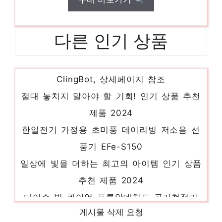
다른 인기 상품
아이뮤즈 클링봇 2세대 유리창 로봇 청소기
ClingBot, 상세페이지 참조
절대 놓치지 말아야 할 기회! 인기 상품 추천
제품 2024
한일전기 가정용 초미풍 데이리빙 저소음 선
풍기 EFe-S150
일상에 빛을 더하는 최고의 아이템 인기 상품
추천 제품 2024
다이슨 빅 콰이엇 포름알데히드 공기청정기
100㎡, 404251-01(니켈 + 블루)
게시물 삭제 요청
지금이 아니면 못 사요! 인기 상품 추천 제품