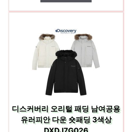
디스커버리 오리털 패딩 남여공용
유러피안 다운 숏패딩 3색상
DXDJ7G026