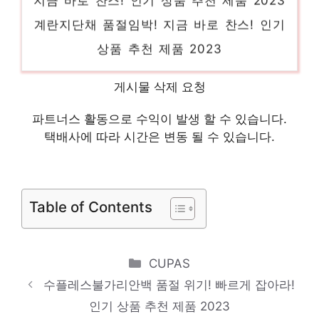
계란지단채 품절임박! 지금 바로 찬스! 인기
상품 추천 제품 2023
진로토닉워터도수 놓칠 수 없는 이번 특가!
게시물 삭제 요청
인기 상품 추천 제품 2023
코닥미니샷레트로 지금이 아니면 못 사요! 인
파트너스 활동으로 수익이 발생 할 수 있습니다.
택배사에 따라 시간은 변동 될 수 있습니다.
기 상품 추천 제품 2023
탠디여성샌들JA 지금 바로 가져가세요! 인기
상품 추천 제품 2023
Table of Contents
Categories
CUPAS
수플레스불가리안백 품절 위기! 빠르게 잡아라!
인기 상품 추천 제품 2023