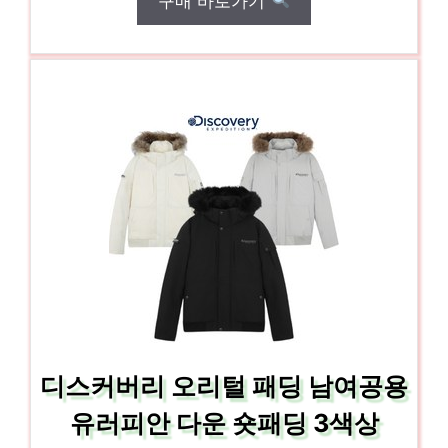
구매 바로가기
디스커버리 오리털 패딩 남여공용
유러피안 다운 숏패딩 3색상