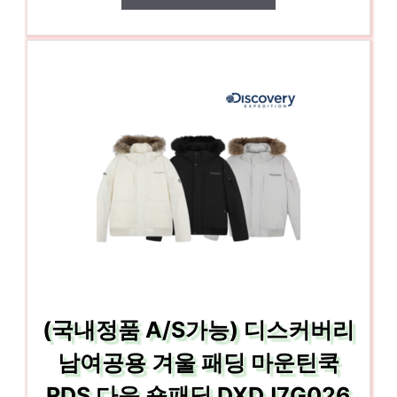
(국내정품 A/S가능) 디스커버리
남여공용 겨울 패딩 마운틴쿡
RDS 다운 숏패딩 DXDJ7G026