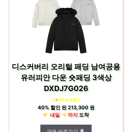
디스커버리 오리털 패딩 남여공용
유러피안 다운 숏패딩 3색상
DXDJ7G026
[
NO.6 제품 ]
40%
할인 된
213,300 원
내일
까지
도착
구매 바로가기