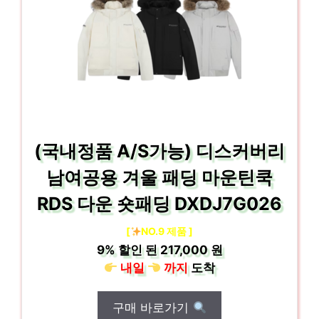
(국내정품 A/S가능) 디스커버리
남여공용 겨울 패딩 마운틴쿡
RDS 다운 숏패딩 DXDJ7G026
[
NO.9 제품 ]
9%
할인 된
217,000 원
내일
까지
도착
구매 바로가기