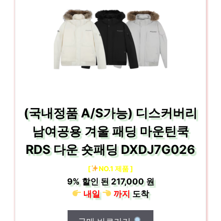
(국내정품 A/S가능) 디스커버리
남여공용 겨울 패딩 마운틴쿡
RDS 다운 숏패딩 DXDJ7G026
[
NO.1 제품 ]
9%
할인 된
217,000 원
내일
까지
도착