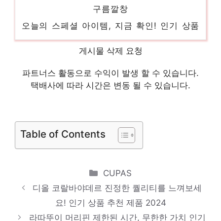
구름깔창
오늘의 스페셜 아이템, 지금 확인! 인기 상품
추천 제품 2024
T236MOP137W
게시물 삭제 요청
화려한 스타일, 지금 경험하세요! 인기 상품
파트너스 활동으로 수익이 발생 할 수 있습니다.
추천 제품 2024
택배사에 따라 시간은 변동 될 수 있습니다.
T218MOP234W
기분 좋아지는, 당신만의 제품 인기 상품 추
Table of Contents
천 제품 2024
NED4PP1502
당신만의 특별한 아이템! 인기 상품 추천 제
Categories
CUPAS
품 2024
디올 코랄바야데르 진정한 퀄리티를 느껴보세
토이엠원터치믹스컵
요! 인기 상품 추천 제품 2024
라따뚜이 머리핀 제한된 시간, 무한한 가치 인기
일상에 특별함을 더하는 제품 인기 상품 추천