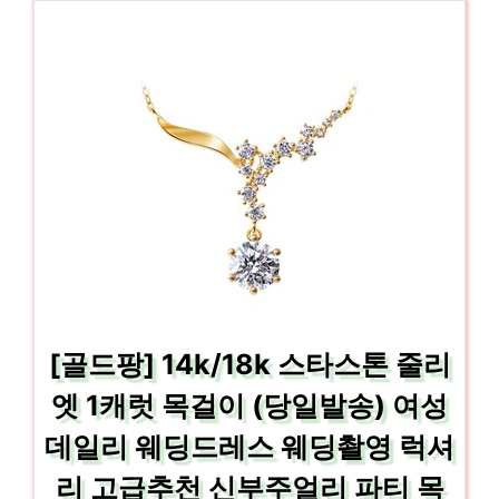
[골드팡] 14k/18k 스타스톤 줄리
엣 1캐럿 목걸이 (당일발송) 여성
데일리 웨딩드레스 웨딩촬영 럭셔
리 고급추천 신부주얼리 파티 목