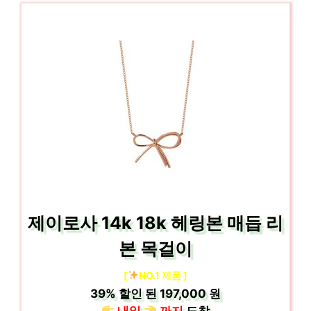
제이로사 14k 18k 헤링본 매듭 리
본 목걸이
[
NO.1 제품 ]
39%
할인 된
197,000 원
내일
까지
도착