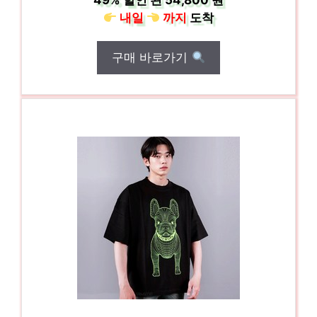
49%
할인 된
54,800 원
내일
까지
도착
구매 바로가기