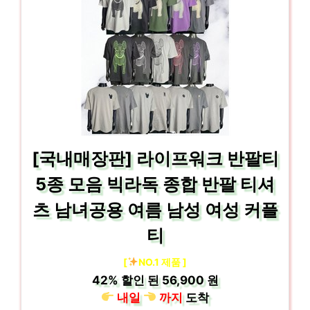
[국내매장판] 라이프워크 반팔티
5종 모음 빅라독 종합 반팔 티셔
츠 남녀공용 여름 남성 여성 커플
티
[
NO.1 제품 ]
42%
할인 된
56,900 원
내일
까지
도착