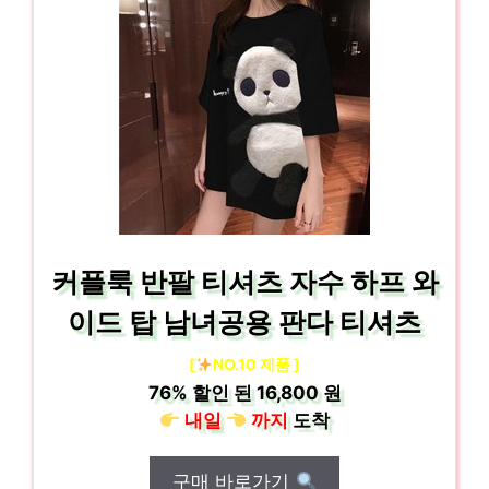
커플룩 반팔 티셔츠 자수 하프 와
이드 탑 남녀공용 판다 티셔츠
[
NO.10 제품 ]
76%
할인 된
16,800 원
내일
까지
도착
구매 바로가기