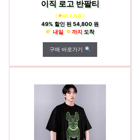
이직 로고 반팔티
[
NO.2 제품 ]
49%
할인 된
54,800 원
내일
까지
도착
구매 바로가기