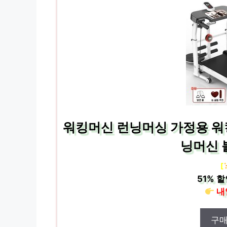
워킹머신 런닝머싱 가정용 워
닝머신 
[
51%
할
내
구