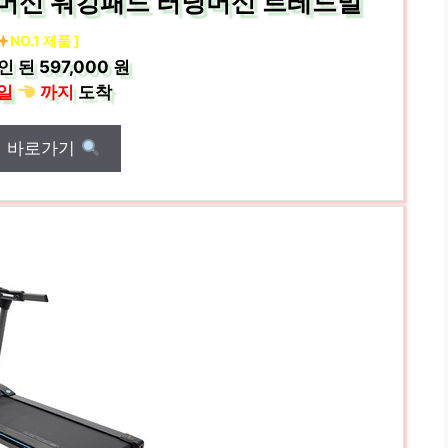
머신 워킹패드 러닝머신 트레드밀
NO.1 제품 ]
인 된
597,000 원
일
까지
도착
매 바로가기