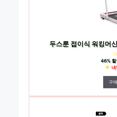
두스룬 접이식 워킹머신
[
46%
할
내
구