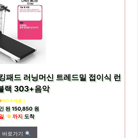
킹패드 러닝머신 트레드밀 접이식 런
블랙 303+음악
NO.4 제품 ]
인 된
150,850 원
일
까지
도착
매 바로가기