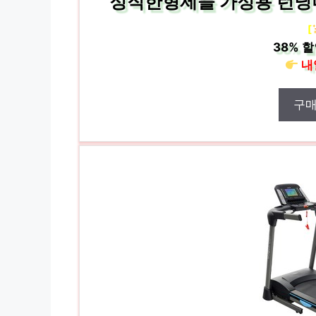
정직한형제들 가정용 런닝
[
38%
할
내
구