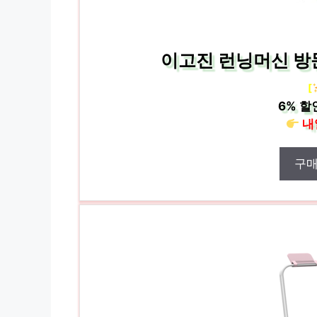
이고진 런닝머신 방문
[
6%
할
내
구