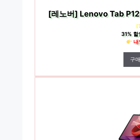
[레노버] Lenovo Tab P1
[
31%
할
내
구