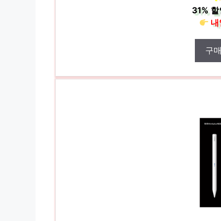
31%
할
내
구