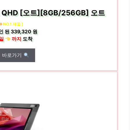
2 QHD [오트][8GB/256GB] 오트
NO.1 제품 ]
인 된
339,320 원
일
까지
도착
매 바로가기