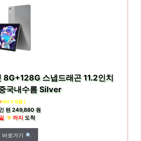
 8G+128G 스냅드래곤 11.2인치
중국내수롬 Silver
NO.3 제품 ]
인 된
249,880 원
일
까지
도착
매 바로가기