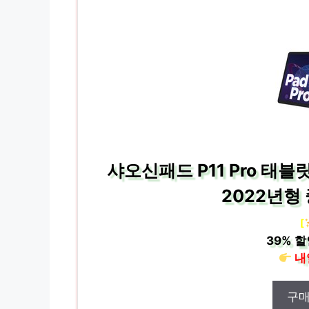
샤오신패드 P11 Pro 태블릿
2022년형 
[
39%
할
내
구