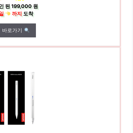
인 된
199,000 원
일
까지
도착
매 바로가기