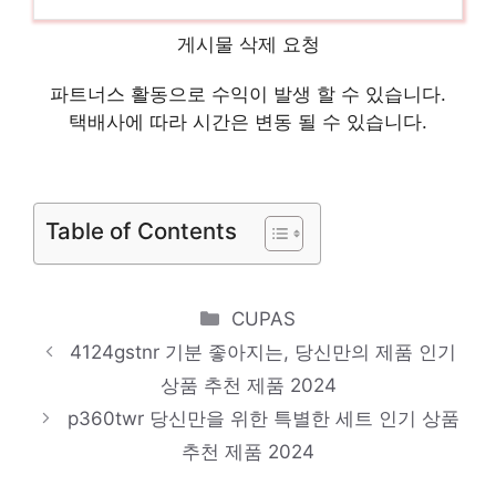
품 2024
씽크스테이션p360
게시물 삭제 요청
절대 후회하지 않을 최고의 선택 인기 상품
파트너스 활동으로 수익이 발생 할 수 있습니다.
추천 제품 2024
택배사에 따라 시간은 변동 될 수 있습니다.
thinkstationp360ultra
절대 놓치지 말아야 할 기회! 인기 상품 추천
Table of Contents
제품 2024
dellr4504309y
일상에 반짝임을 추가하세요 인기 상품 추천
Categories
CUPAS
제품 2024
4124gstnr 기분 좋아지는, 당신만의 제품 인기
레노버p360
상품 추천 제품 2024
p360twr 당신만을 위한 특별한 세트 인기 상품
센스있는 선물, 지금 만나보세요! 인기 상품
추천 제품 2024
추천 제품 2024