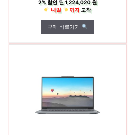
2%
할인 된
1,224,020 원
내일
까지
도착
구매 바로가기