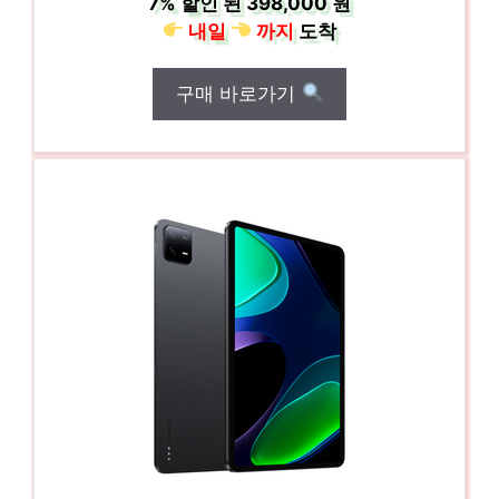
7%
할인 된
398,000 원
내일
까지
도착
구매 바로가기