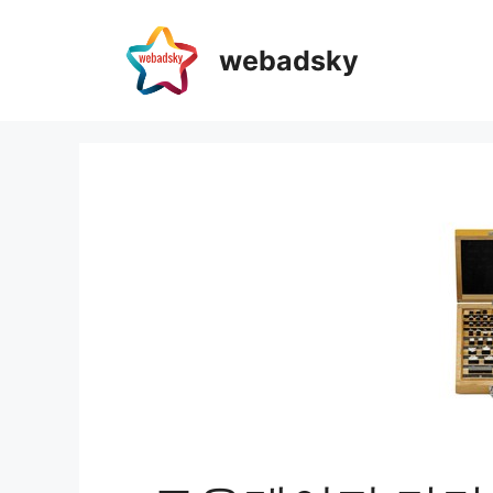
webadsky