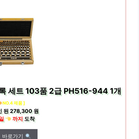
트 103품 2급 PH516-944 1개
NO.4 제품 ]
인 된
278,300 원
일
까지
도착
매 바로가기