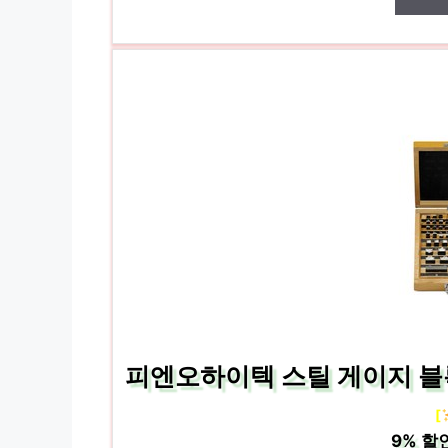
피엔오하이텍 스틸 게이지 블록 세
[
9%
할