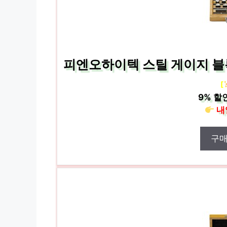
피엔오하이텍 스틸 게이지 블록 세
[
9%
할
내
구