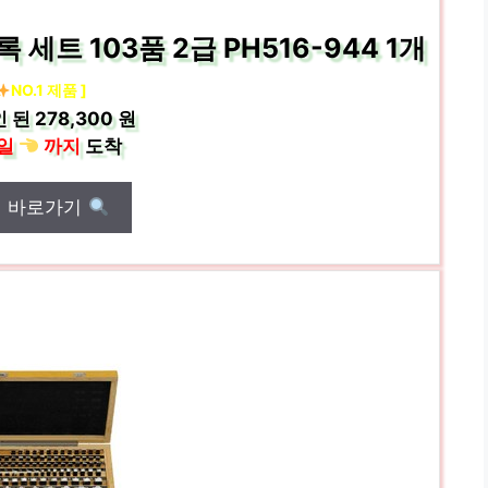
트 103품 2급 PH516-944 1개
NO.1 제품 ]
인 된
278,300 원
일
까지
도착
매 바로가기