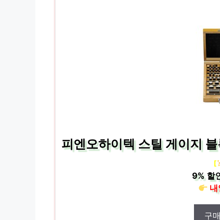
피엔오하이텍 스틸 게이지 블록 세
[
9%
할
내
구