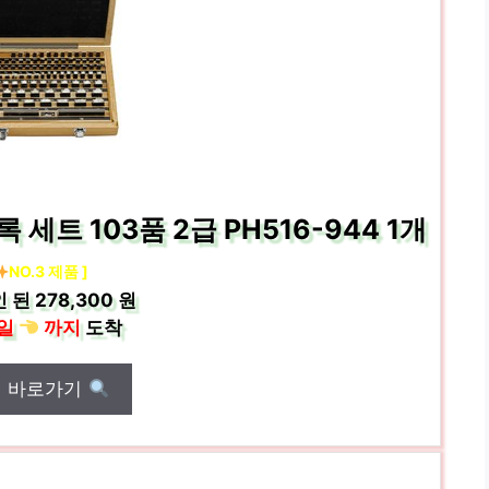
트 103품 2급 PH516-944 1개
NO.3 제품 ]
인 된
278,300 원
일
까지
도착
매 바로가기