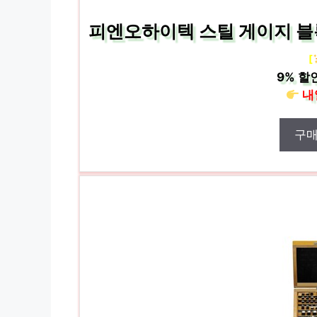
피엔오하이텍 스틸 게이지 블록 세
[
9%
할
내
구