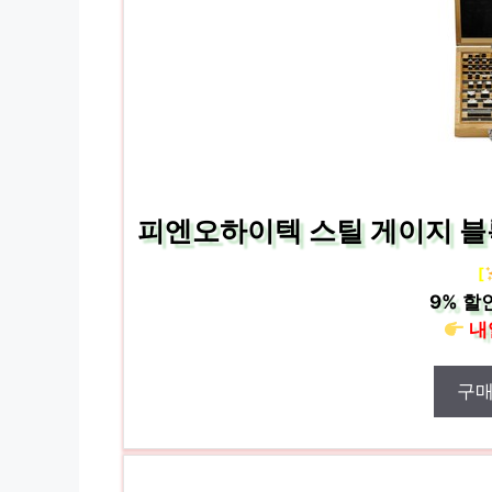
피엔오하이텍 스틸 게이지 블록 세
[
9%
할
내
구