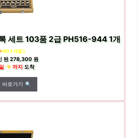
트 103품 2급 PH516-944 1개
NO.2 제품 ]
인 된
278,300 원
일
까지
도착
매 바로가기