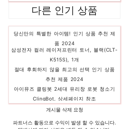
다른 인기 상품
듀플렉스 LED 전기 모기퇴치기, DP-20IK
당신만의 특별한 아이템! 인기 상품 추천 제
품 2024
삼성전자 컬러 레이저프린터 토너, 블랙(CLT-
K515S), 1개
절대 후회하지 않을 최고의 선택 인기 상품
추천 제품 2024
아이뮤즈 클링봇 2세대 유리창 로봇 청소기
ClingBot, 상세페이지 참조
절대 놓치지 말아야 할 기회! 인기 상품 추천
게시물 삭제 요청
제품 2024
한일전기 가정용 초미풍 데이리빙 저소음 선
파트너스 활동으로 수익이 발생 할 수 있습니다.