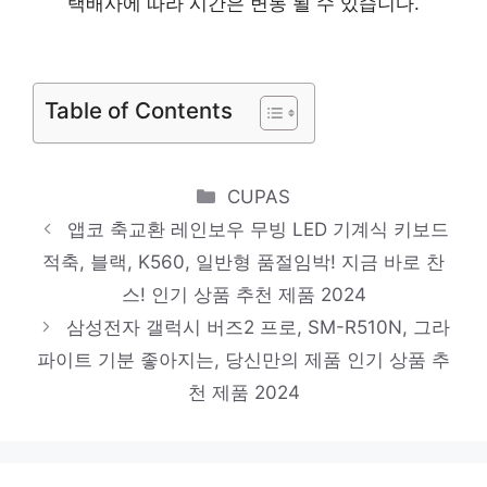
택배사에 따라 시간은 변동 될 수 있습니다.
풍기 EFe-S150
일상에 빛을 더하는 최고의 아이템 인기 상품
추천 제품 2024
Table of Contents
다이슨 빅 콰이엇 포름알데히드 공기청정기
100㎡, 404251-01(니켈 + 블루)
Categories
지금이 아니면 못 사요! 인기 상품 추천 제품
CUPAS
앱코 축교환 레인보우 무빙 LED 기계식 키보드
2024
적축, 블랙, K560, 일반형 품절임박! 지금 바로 찬
브리츠 아날로그 레트로 휴대용 FM AM 라디
스! 인기 상품 추천 제품 2024
오 플레이어, BZ-R370, 혼합 색상
삼성전자 갤럭시 버즈2 프로, SM-R510N, 그라
하루만에 품절될 아이템! 인기 상품 추천 제
파이트 기분 좋아지는, 당신만의 제품 인기 상품 추
품 2024
천 제품 2024
요거 아이폰 8핀 고속 충전 케이블, 2m, 1개
다가오는 여름, 시원하게! 인기 상품 추천 제