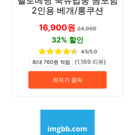
헬로베딩 북유럽풍 솜포함
2인용 베개/롱쿠션
16,900원
24,900
32% 할인
4.5/5.0
(1,169 리뷰)
최대 760원 적립
최저가 클릭