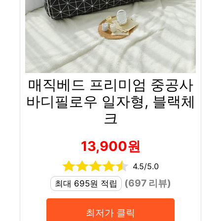
매직베드 프리미엄 중공사
바디필로우 일자형, 블랙체
크
13,900원
4.5/5.0
(697 리뷰)
최대 695원 적립
최저가 클릭