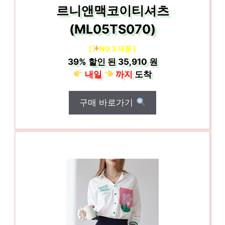
르니앤맥코이티셔츠
(ML05TS070)
[
NO.3 제품 ]
39%
할인 된
35,910 원
내일
까지
도착
구매 바로가기