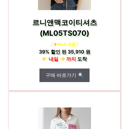
르니앤맥코이티셔츠
(ML05TS070)
[
NO.6 제품 ]
39%
할인 된
35,910 원
내일
까지
도착
구매 바로가기