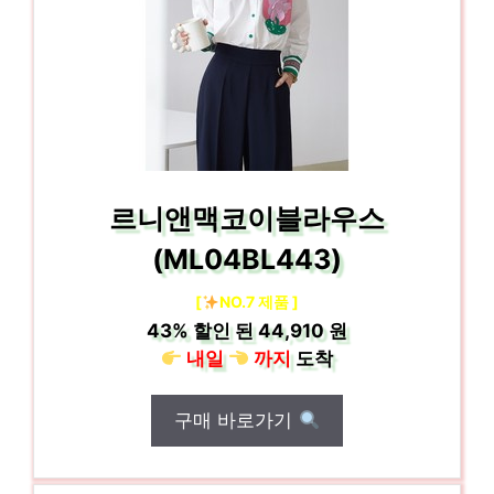
르니앤맥코이블라우스
(ML04BL443)
[
NO.7 제품 ]
43%
할인 된
44,910 원
내일
까지
도착
구매 바로가기