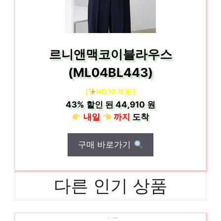
르니앤맥코이블라우스
(ML04BL443)
[
NO.10 제품 ]
43%
할인 된
44,910 원
내일
까지
도착
구매 바로가기
다른 인기 상품
지센