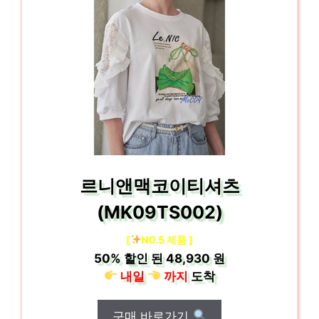
르니앤맥코이티셔츠
(MK09TS002)
[
NO.5 제품 ]
50%
할인 된
48,930 원
내일
까지
도착
구매 바로가기