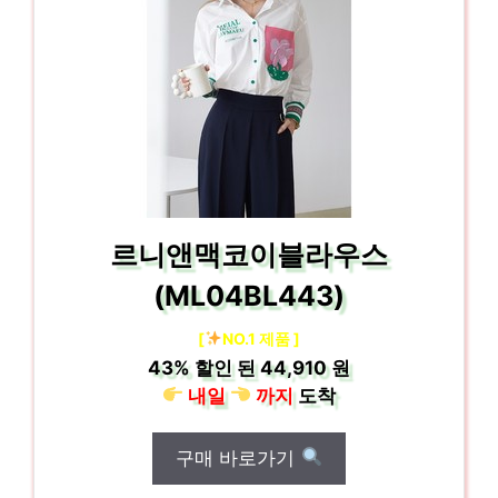
르니앤맥코이블라우스
(ML04BL443)
[
NO.1 제품 ]
43%
할인 된
44,910 원
내일
까지
도착
구매 바로가기