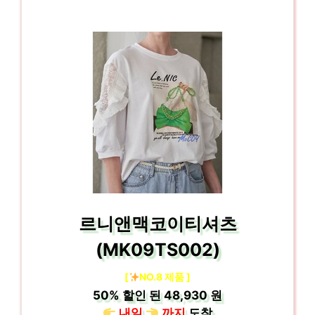
르니앤맥코이티셔츠
(MK09TS002)
[
NO.8 제품 ]
50%
할인 된
48,930 원
내일
까지
도착