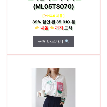
(ML05TS070)
[
NO.9 제품 ]
39%
할인 된
35,910 원
내일
까지
도착
구매 바로가기