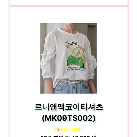
르니앤맥코이티셔츠
(MK09TS002)
[
NO.2 제품 ]