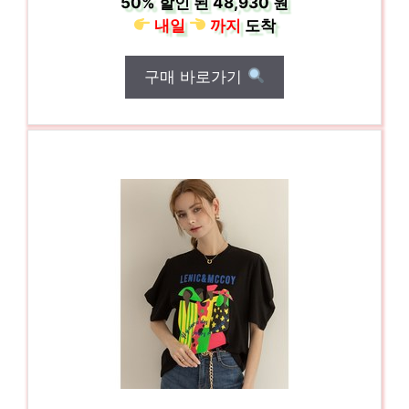
50%
할인 된
48,930 원
내일
까지
도착
구매 바로가기