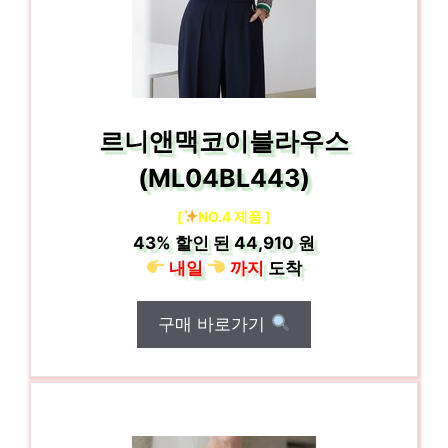
르니앤맥코이블라우스
(ML04BL443)
[
NO.4 제품 ]
43%
할인 된
44,910 원
내일
까지
도착
구매 바로가기