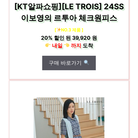
[KT알파쇼핑][LE TROIS] 24SS
이보영의 르투아 체크원피스
[
NO.3 제품 ]
20%
할인 된
39,920 원
내일
까지
도착
구매 바로가기