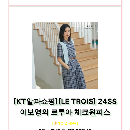
[KT알파쇼핑][LE TROIS] 24SS
이보영의 르투아 체크원피스
[
NO.2 제품 ]