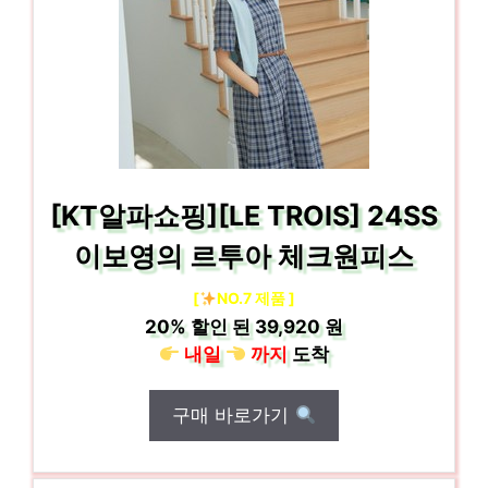
[KT알파쇼핑][LE TROIS] 24SS
이보영의 르투아 체크원피스
[
NO.7 제품 ]
20%
할인 된
39,920 원
내일
까지
도착
구매 바로가기