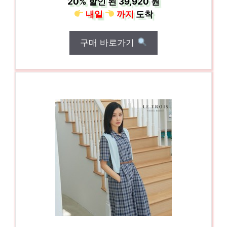
20%
할인 된
39,920 원
내일
까지
도착
구매 바로가기