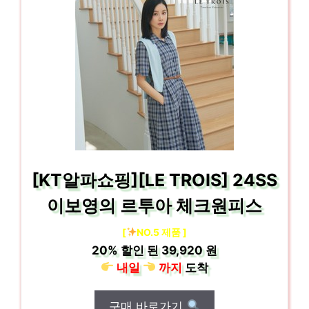
[KT알파쇼핑][LE TROIS] 24SS
이보영의 르투아 체크원피스
[
NO.5 제품 ]
20%
할인 된
39,920 원
내일
까지
도착
구매 바로가기