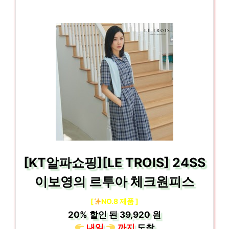
[KT알파쇼핑][LE TROIS] 24SS
이보영의 르투아 체크원피스
[
NO.8 제품 ]
20%
할인 된
39,920 원
내일
까지
도착