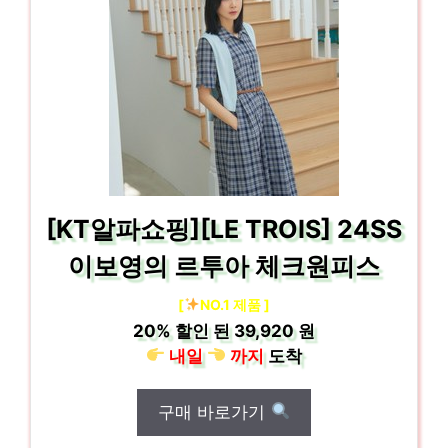
[KT알파쇼핑][LE TROIS] 24SS
이보영의 르투아 체크원피스
[
NO.1 제품 ]
20%
할인 된
39,920 원
내일
까지
도착
구매 바로가기