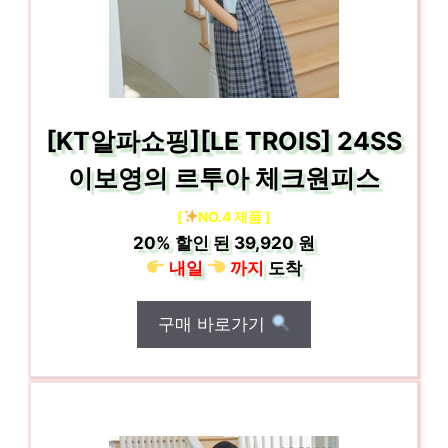
[KT알파쇼핑][LE TROIS] 24SS
이보영의 르투아 체크원피스
[
NO.4 제품 ]
20%
할인 된
39,920 원
내일
까지
도착
구매 바로가기