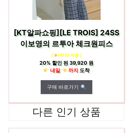
[KT알파쇼핑][LE TROIS] 24SS
이보영의 르투아 체크원피스
[
NO.10 제품 ]
20%
할인 된
39,920 원
내일
까지
도착
구매 바로가기
다른 인기 상품
탑텐
센스있는 선물, 지금 만나보세요! 인기 상품