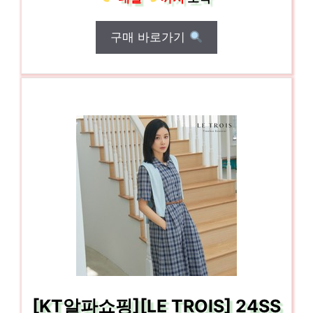
구매 바로가기
[KT알파쇼핑][LE TROIS] 24SS