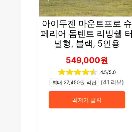
아이두젠 마운트프로 슈
페리어 돔텐트 리빙쉘 
널형, 블랙, 5인용
549,000원
4.5/5.0
(41 리뷰)
최대 27,450원 적립
최저가 클릭