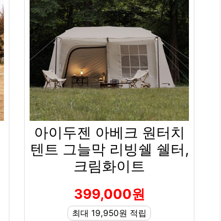
아이두젠 아베크 원터치
텐트 그늘막 리빙쉘 쉘터,
크림화이트
399,000원
최대 19,950원 적립