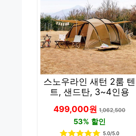
스노우라인 새턴 2룸 텐
트, 샌드탄, 3~4인용
499,000원
1,062,500
53% 할인
5.0/5.0