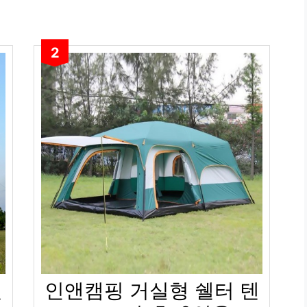
2
텐
인앤캠핑 거실형 쉘터 텐