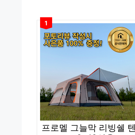
1
프로멜 그늘막 리빙쉘 