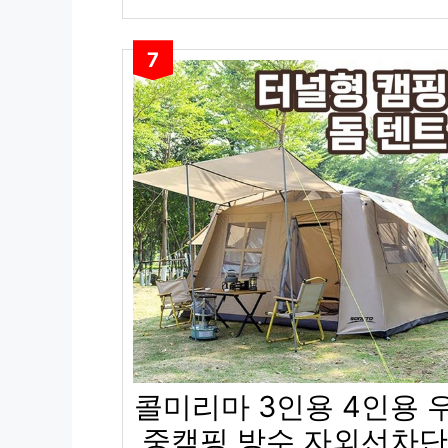
7
콜미리마 3인용 4인용 
중캠핑 방수 자외선차단