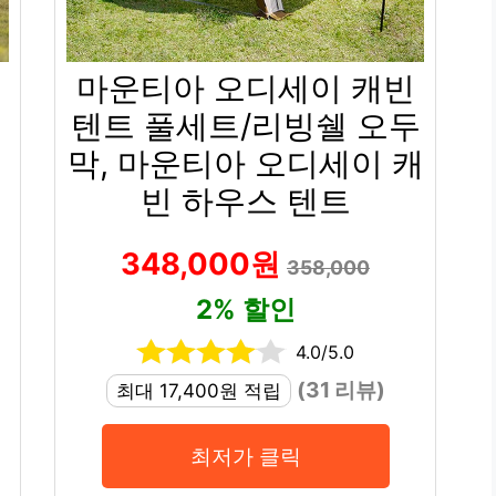
마운티아 오디세이 캐빈
터
텐트 풀세트/리빙쉘 오두
막, 마운티아 오디세이 캐
빈 하우스 텐트
348,000원
358,000
2% 할인
4.0/5.0
(31 리뷰)
최대 17,400원 적립
최저가 클릭