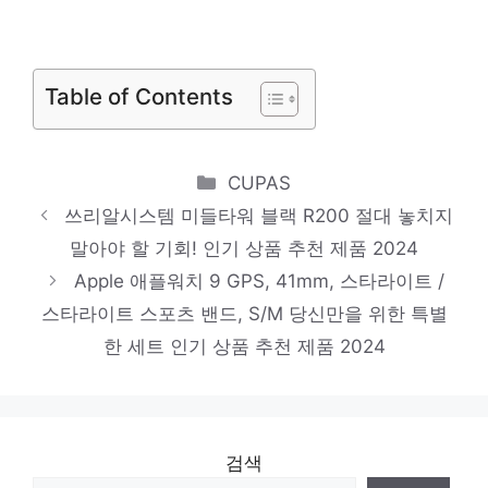
절대 후회하지 않을 최고의 선택 인기 상품
추천 제품 2024
벤큐 FHD 조위 게이밍 모니터, 63cm,
Table of Contents
XL2540K
화려한 스타일, 지금 경험하세요! 인기 상품
추천 제품 2024
Categories
CUPAS
아이노트 에어쿨러 냉각 소자 휴대용 핸디 선
쓰리알시스템 미들타워 블랙 R200 절대 놓치지
풍기, TBH08, 혼합색상
말아야 할 기회! 인기 상품 추천 제품 2024
진정한 퀄리티를 느껴보세요! 인기 상품 추천
Apple 애플워치 9 GPS, 41mm, 스타라이트 /
스타라이트 스포츠 밴드, S/M 당신만을 위한 특별
제품 2024
한 세트 인기 상품 추천 제품 2024
리하스 미니 무선청소기 TEB-4120, 화이트
잠들기 전, 이거 어때요? 인기 상품 추천 제
품 2024
검색