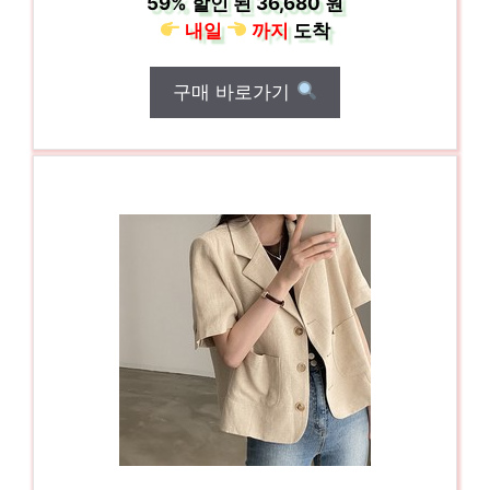
59%
할인 된
36,680 원
내일
까지
도착
구매 바로가기