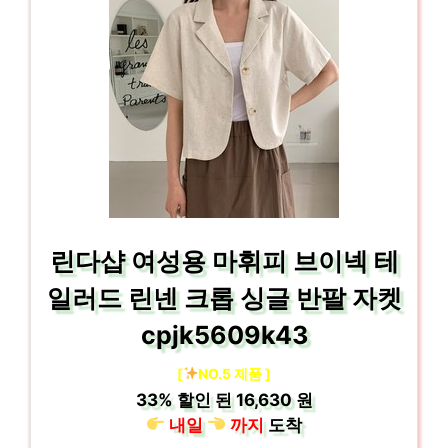
린다샵 여성용 마휘피 브이넥 테
일러드 린넨 크롭 싱글 반팔 자켓
cpjk5609k43
[
NO.5 제품 ]
33%
할인 된
16,630 원
내일
까지
도착