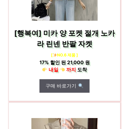
[행복여] 미카 양 포켓 절개 노카
라 린넨 반팔 자켓
[
NO.6 제품 ]
17%
할인 된
21,000 원
내일
까지
도착
구매 바로가기