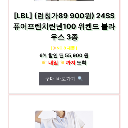
[LBL] (런칭가89 900원) 24SS
퓨어프렌치린넨100 위켄드 블라
우스 3종
[
NO.8 제품 ]
6%
할인 된
55,900 원
내일
까지
도착
구매 바로가기