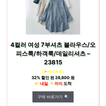
4컬러 여성 7부셔츠 블라우스/오
피스룩/하객룩/데일리셔츠 –
23815
[
NO.6 제품 ]
32%
할인 된
28,800 원
내일
까지
도착
구매 바로가기