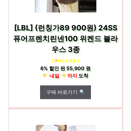
[LBL] (런칭가89 900원) 24SS
퓨어프렌치린넨100 위켄드 블라
우스 3종
[
NO.3 제품 ]
6%
할인 된
55,900 원
내일
까지
도착
구매 바로가기