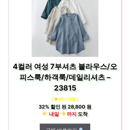
4컬러 여성 7부셔츠 블라우스/오
피스룩/하객룩/데일리셔츠 –
23815
[
NO.1 제품 ]
32%
할인 된
28,800 원
내일
까지
도착