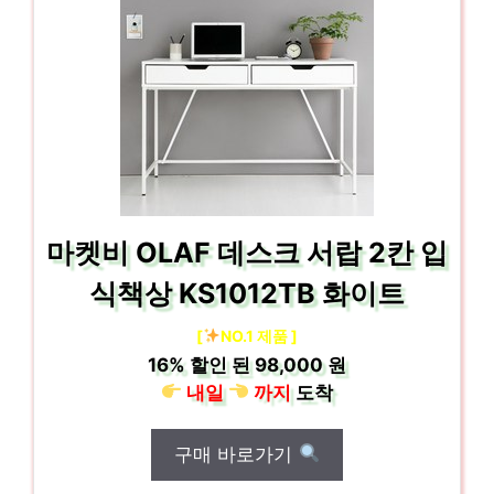
마켓비 OLAF 데스크 서랍 2칸 입
식책상 KS1012TB 화이트
[
NO.1 제품 ]
16%
할인 된
98,000 원
내일
까지
도착
구매 바로가기