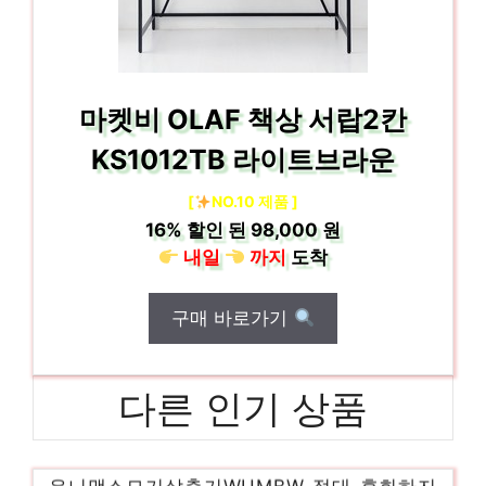
마켓비 OLAF 책상 서랍2칸
KS1012TB 라이트브라운
[
NO.10 제품 ]
16%
할인 된
98,000 원
내일
까지
도착
구매 바로가기
다른 인기 상품
유니맥스모기살충기WUMBW 절대 후회하지