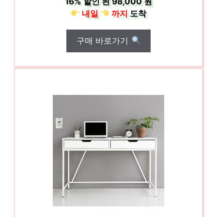
16%
할인 된
98,000 원
내일
까지
도착
구매 바로가기