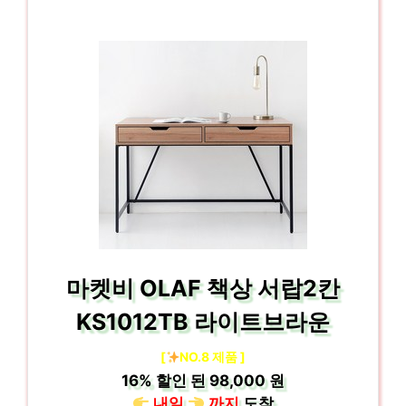
마켓비 OLAF 책상 서랍2칸
KS1012TB 라이트브라운
[
NO.8 제품 ]
16%
할인 된
98,000 원
내일
까지
도착