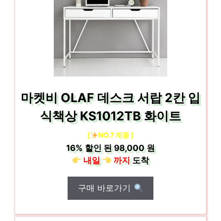
마켓비 OLAF 데스크 서랍 2칸 입
식책상 KS1012TB 화이트
[
NO.7 제품 ]
16%
할인 된
98,000 원
내일
까지
도착
구매 바로가기