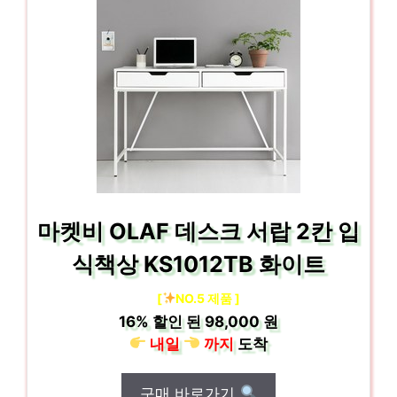
마켓비 OLAF 데스크 서랍 2칸 입
식책상 KS1012TB 화이트
[
NO.5 제품 ]
16%
할인 된
98,000 원
내일
까지
도착
구매 바로가기