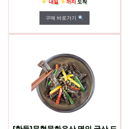
내일
까지
도착
구매 바로가기
[한둘]무형문화유산 명인 국산 도