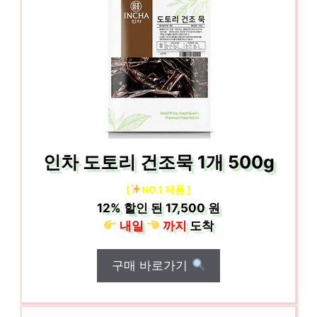
인차 도토리 건조묵 1개 500g
[
NO.1 제품 ]
12%
할인 된
17,500 원
내일
까지
도착
구매 바로가기