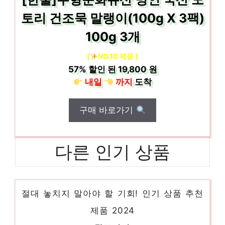
토리 건조묵 말랭이(100g X 3팩)
100g 3개
[
NO.10 제품 ]
57%
할인 된
19,800 원
내일
까지
도착
구매 바로가기
다른 인기 상품
마늘쫑채장아찌
절대 놓치지 말아야 할 기회! 인기 상품 추천
제품 2024
장꼬마마