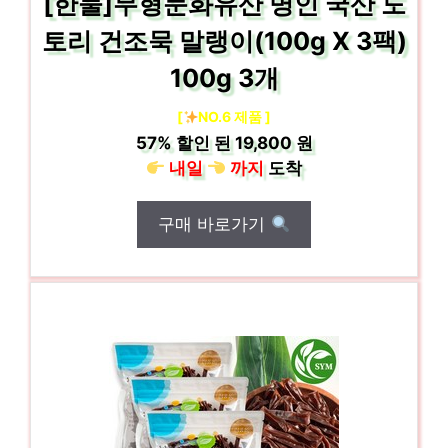
[한둘]무형문화유산 명인 국산 도
토리 건조묵 말랭이(100g X 3팩)
100g 3개
[
NO.6 제품 ]
57%
할인 된
19,800 원
내일
까지
도착
구매 바로가기