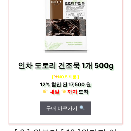
인차 도토리 건조묵 1개 500g
[
NO.5 제품 ]
12%
할인 된
17,500 원
내일
까지
도착
구매 바로가기