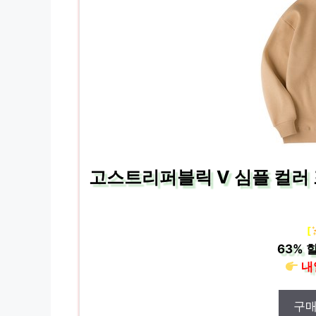
고스트리퍼블릭 V 심플 컬러 
[
63%
할
내
구