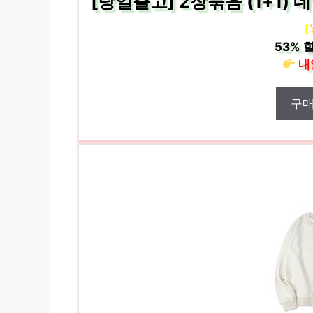
[당일출고] 2장묶음 (1+1) 
[
53%
할
내
구