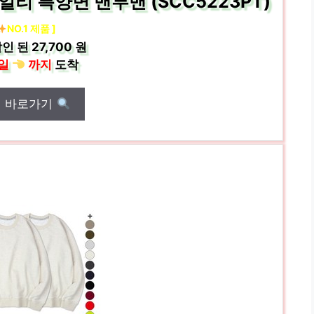
데일리 특양면 맨투맨 (SCC5223PT)
NO.1 제품 ]
인 된
27,700 원
일
까지
도착
매 바로가기