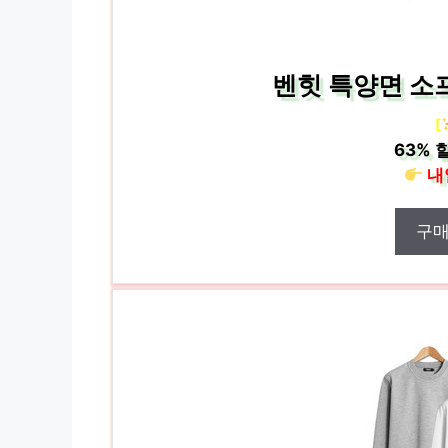
벤힛 특양면 소
[
63%
할
내
구