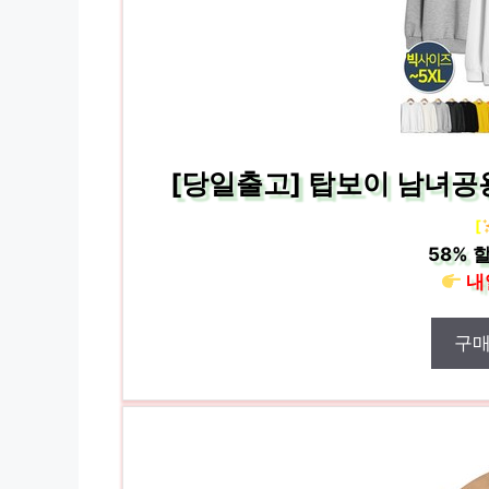
[당일출고] 탑보이 남녀공용
[
58%
할
내
구