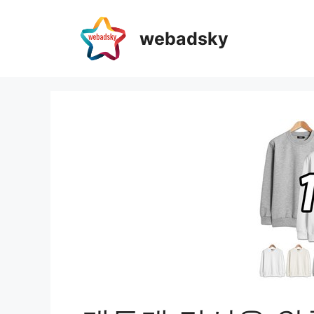
webadsky