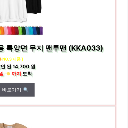
 특양면 무지 맨투맨 (KKA033)
NO.3 제품 ]
인 된
14,700 원
일
까지
도착
매 바로가기