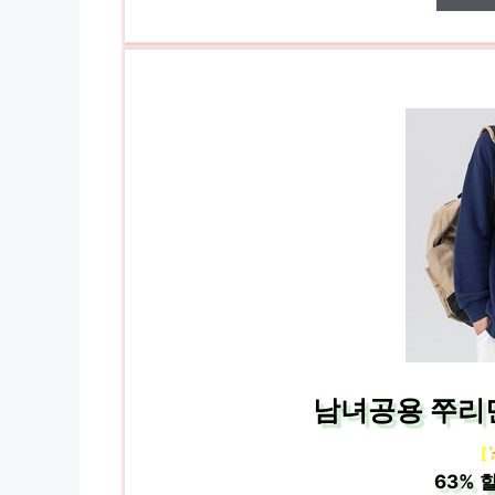
남녀공용 쭈리
[
63%
할