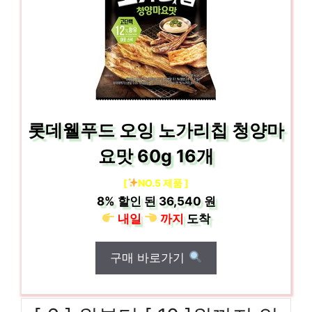
롯데웰푸드 오잉 노가리칩 청양마
요맛 60g 16개
[
NO.5 제품 ]
8%
할인 된
36,540 원
내일
까지
도착
구매 바로가기