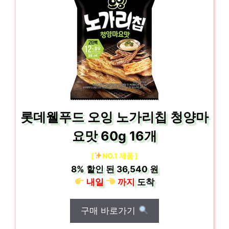
롯데웰푸드 오잉 노가리칩 청양마
요맛 60g 16개
[
NO.1 제품 ]
8%
할인 된
36,540 원
내일
까지
도착
구매 바로가기