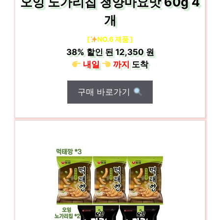
오잉 노가리칩 청양마요맛 60g 4
개
[
NO.6 제품 ]
38%
할인 된
12,350 원
내일
까지
도착
구매 바로가기