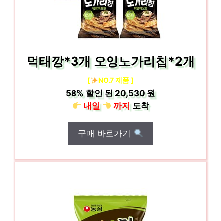
먹태깡*3개 오잉노가리칩*2개
[
NO.7 제품 ]
58%
할인 된
20,530 원
내일
까지
도착
구매 바로가기