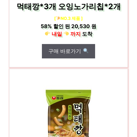
먹태깡*3개 오잉노가리칩*2개
[
NO.3 제품 ]
58%
할인 된
20,530 원
내일
까지
도착
구매 바로가기