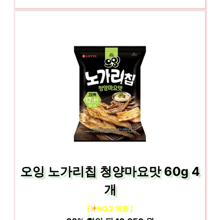
오잉 노가리칩 청양마요맛 60g 4
개
[
NO.2 제품 ]