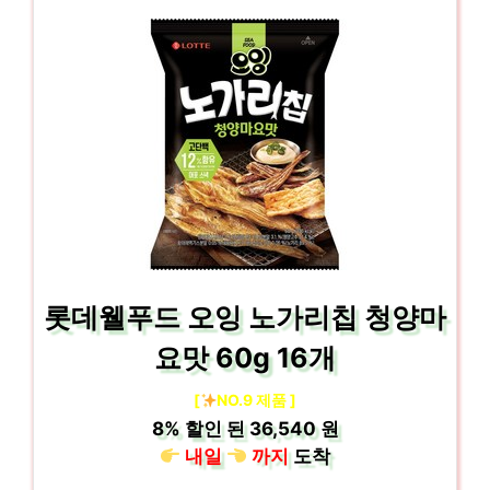
롯데웰푸드 오잉 노가리칩 청양마
요맛 60g 16개
[
NO.9 제품 ]
8%
할인 된
36,540 원
내일
까지
도착