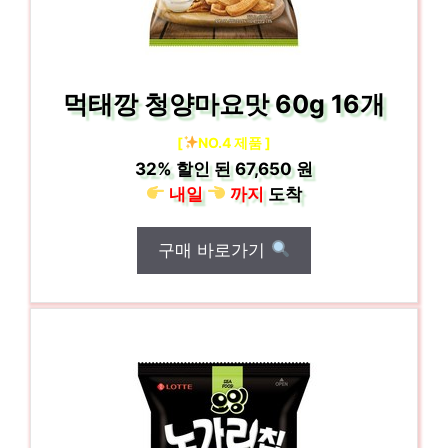
먹태깡 청양마요맛 60g 16개
[
NO.4 제품 ]
32%
할인 된
67,650 원
내일
까지
도착
구매 바로가기