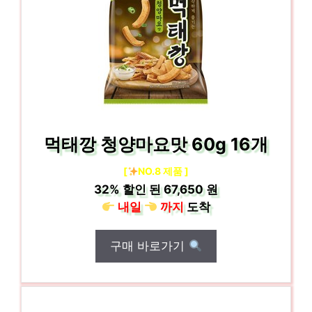
먹태깡 청양마요맛 60g 16개
[
NO.8 제품 ]
32%
할인 된
67,650 원
내일
까지
도착
구매 바로가기