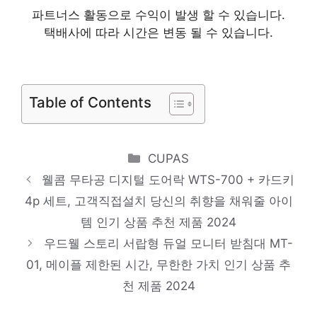
제품 2024
삼성전자 그랑데 건조기 DV17T8520BV
파트너스 활동으로 수익이 발생 할 수 있습니다.
택배사에 따라 시간은 변동 될 수 있습니다.
17kg 방문설치, 블랙 케비어
일상에 반짝임을 추가하세요 인기 상품 추천
제품 2024
Table of Contents
국내생산 크로바 냉온수기 B26A
품절 위기! 빠르게 잡아라! 인기 상품 추천 제
Categories
CUPAS
품 2024
웰콤 무타공 디지털 도어락 WTS-700 + 카드키
에스벤 무소음 에어 써큘레이터 스탠드 선풍
4p 세트, 고객직접설치 당신의 취향을 채워줄 아이
기
템 인기 상품 추천 제품 2024
눈부신 스타일, 당신을 위해 인기 상품 추천
우드웰 스토리 서랍형 듀얼 모니터 받침대 MT-
제품 2024
01, 메이플 제한된 시간, 무한한 가치 인기 상품 추
삼성전자 컬러 레이저 무선지원 프린터, SL-
천 제품 2024
C513W