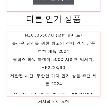
다른 인기 상품
삼성전자 BESPOKE 빌트인 인덕션 3구,
NZ63B6507XF(글램 화이트)
놀라운 당신을 위한 최고의 선택 인기 상품
추천 제품 2024
필립스 파워 블렌더 5000 시리즈 믹서기,
HR2228/90
제한된 시간, 무한한 가치 인기 상품 추천 제
품 2024
하이얼 미니냉장고, 화이트, HRT48MDW
당신만을 위한 특별한 세트 인기 상품 추천
게시물 삭제 요청