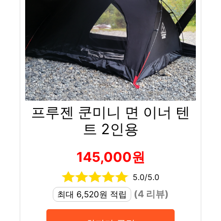
프루젠 쿤미니 면 이너 텐
트 2인용
145,000원
5.0/5.0
(4 리뷰)
최대 6,520원 적립