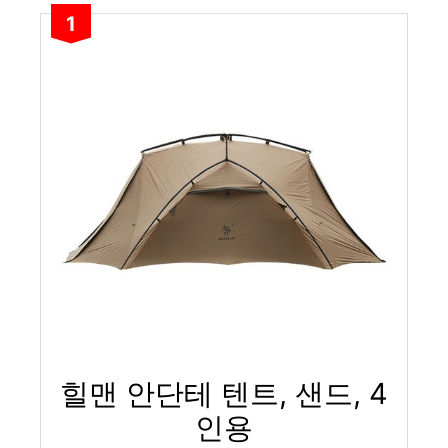
1
힐맨 안단테 텐트, 샌드, 4
인용