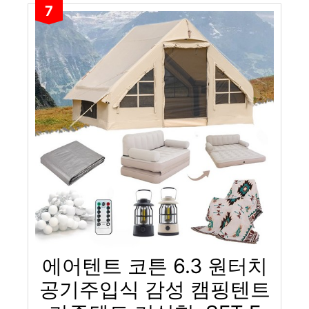
7
에어텐트 코튼 6.3 원터치
공기주입식 감성 캠핑텐트