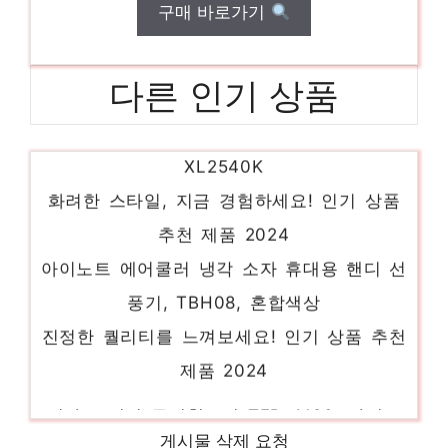
구매 바로가기
다른 인기 상품
벤큐 FHD 조위 게이밍 모니터, 63cm,
XL2540K
화려한 스타일, 지금 경험하세요! 인기 상품
추천 제품 2024
아이노트 에어쿨러 냉각 소자 휴대용 핸디 선
풍기, TBH08, 혼합색상
진정한 퀄리티를 느껴보세요! 인기 상품 추천
제품 2024
리하스 미니 무선청소기 TEB-4120, 화이트
잠들기 전, 이거 어때요? 인기 상품 추천 제
게시물 삭제 요청