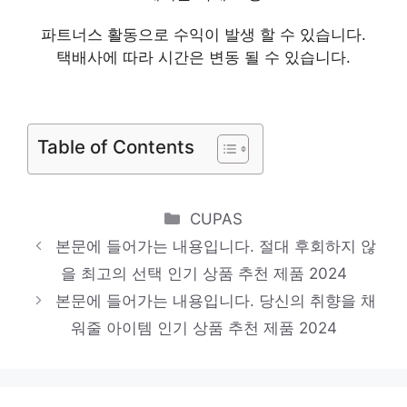
품 2024
파트너스 활동으로 수익이 발생 할 수 있습니다.
홈플래닛 스탠드형 리모컨 선풍기,
택배사에 따라 시간은 변동 될 수 있습니다.
NDL1703R, NDL1802R
혜택 가득, 지금 바로 적용! 인기 상품 추천
제품 2024
Table of Contents
미디어 습식 건식 물청소 무선 진공청소기
MX06KRWH, 혼합색상
Categories
CUPAS
멋진 변화, 당신의 손안에 인기 상품 추천 제
본문에 들어가는 내용입니다. 절대 후회하지 않
품 2024
을 최고의 선택 인기 상품 추천 제품 2024
본문에 들어가는 내용입니다.
본문에 들어가는 내용입니다. 당신의 취향을 채
혜택 가득, 지금 바로 적용! 인기 상품 추천
워줄 아이템 인기 상품 추천 제품 2024
제품 2024
퓨어코치 2in1 실리카겔 더블 펠티어 미니 제
습기 500ml DH2500D