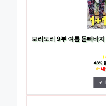
보리도리 9부 여름 몸빼바지 
[
48%
내
구