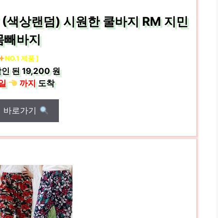
T (색상랜덤) 시원한 쿨바지 RM 지민
몸빼바지
NO.1 제품 ]
인 된
19,200 원
일
까지
도착
매 바로가기