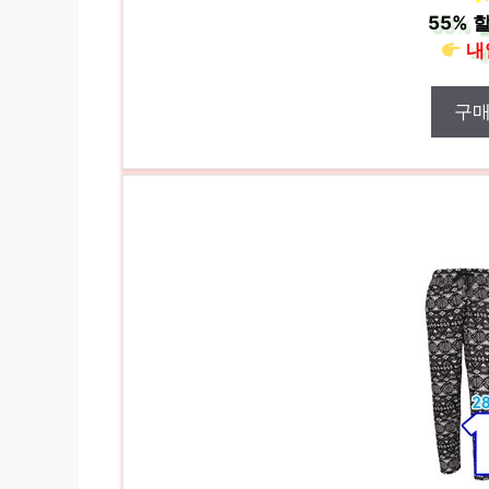
55%
할
내
구