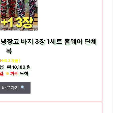
냉장고 바지 3장 1세트 홈웨어 단체
복
NO.2 제품 ]
할인 된
18,180 원
일
까지
도착
매 바로가기