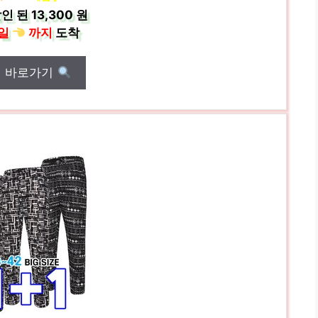
인 된
13,300 원
일
까지
도착
매 바로가기