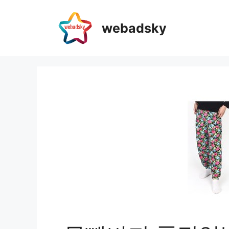
webadsky