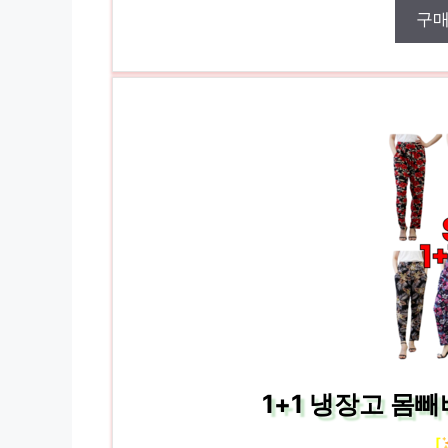
구
1+1 냉장고 몸
[