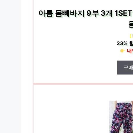
아름 몸빼바지 9부 3개 1SE
[
23%
할
내
구