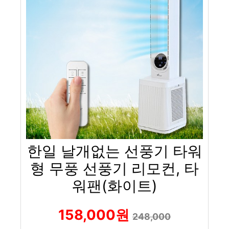
한일 날개없는 선풍기 타워
형 무풍 선풍기 리모컨, 타
워팬(화이트)
158,000원
248,000