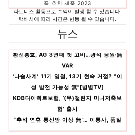
nt550xed-kh24s 놀라운 당신을 위한 최고
파트너스 활동으로 수익이 발생 할 수 있습니다.
택배사에 따라 시간은 변동 될 수 있습니다.
의 선택 인기 상품 추천 제품 2023
뉴스
방폭형감지기 편안함을 찾는 당신을 위해 인
기 상품 추천 제품 2023
황선홍호, AG 3연패 첫 고비…광적 응원·無
충전식모기퇴치 편안함을 찾는 당신을 위해
인기 상품 추천 제품 2023
VAR
‘나솔사계’ 11기 영철, 13기 현숙 거절? “이
성 발전 가능성 無”[별별TV]
KDB다이렉트보험, ‘(무)챌린지 미니저축보
험’ 출시
“추석 연휴 통신망 이상 無”… 이통사, 품질
관리 만전