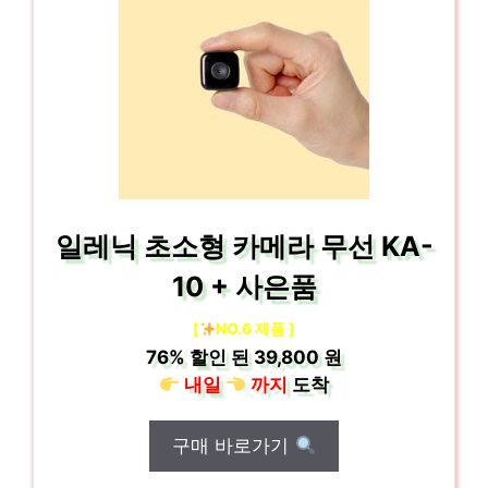
일레닉 초소형 카메라 무선 KA-
10 + 사은품
[
NO.6 제품 ]
76%
할인 된
39,800 원
내일
까지
도착
구매 바로가기