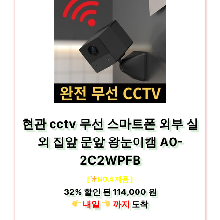
현관 cctv 무선 스마트폰 외부 실
외 집앞 문앞 왕눈이캠 A0-
2C2WPFB
[
NO.4 제품 ]
32%
할인 된
114,000 원
내일
까지
도착