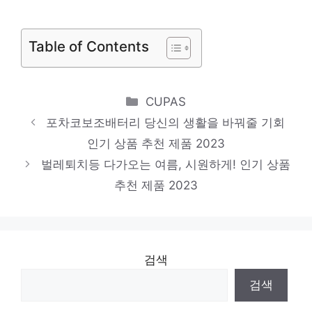
국민의힘 “민주당, 강서구 미래 고민 無…김
태우는 검증된 인재”
Table of Contents
빅히트 측 “방탄소년단 사생 고소, 관용 無
대처” [전문]
Categories
CUPAS
서천군, 추석 연휴 응급진료체계 운영 ‘이상
포차코보조배터리 당신의 생활을 바꿔줄 기회
무’
인기 상품 추천 제품 2023
벌레퇴치등 다가오는 여름, 시원하게! 인기 상품
추천 제품 2023
검색
검색