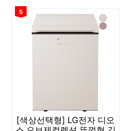
5
[색상선택형] LG전자 디오
스 오브제컬렉션 뚜껑형 김