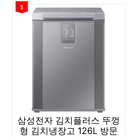
1
삼성전자 김치플러스 뚜껑
형 김치냉장고 126L 방문