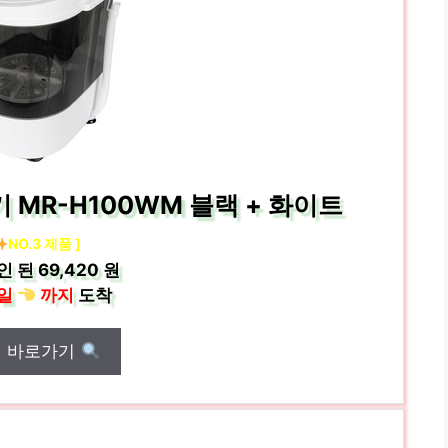
MR-H100WM 블랙 + 화이트
NO.3 제품 ]
인 된
69,420 원
일
까지
도착
매 바로가기