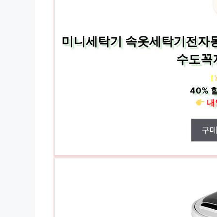
미니세탁기 속옷세탁기전자동
수도꼭
[
40%
할
내
구