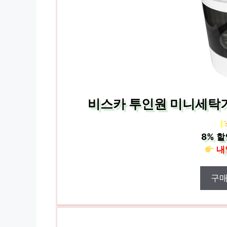
비스카 투인원 미니세탁기 
[
8%
할
내
구