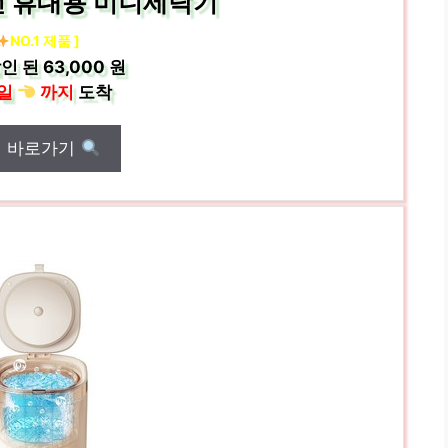
선 휴대용 미니세탁기
NO.1 제품 ]
인 된
63,000 원
일
까지
도착
매 바로가기