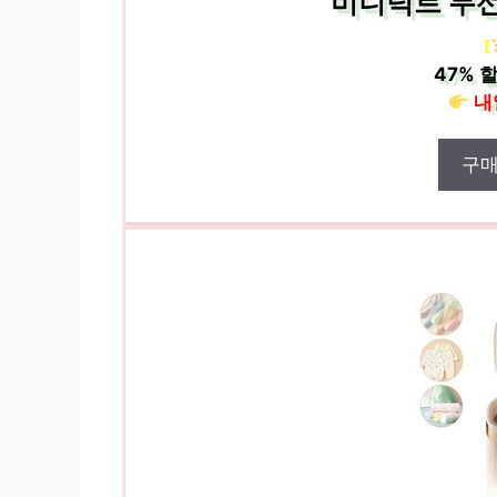
미니덕트 무
[
47%
할
내
구