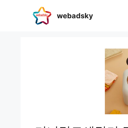
webadsky