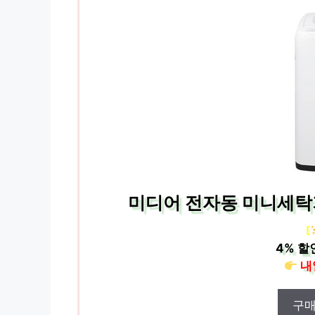
미디어 전자동 미니세탁기 
[
4%
할
내
구