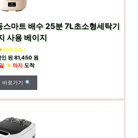
스마트 배수 25분 7L초소형세탁기
지 사용 베이지
NO.2 제품 ]
인 된
81,450 원
일
까지
도착
매 바로가기