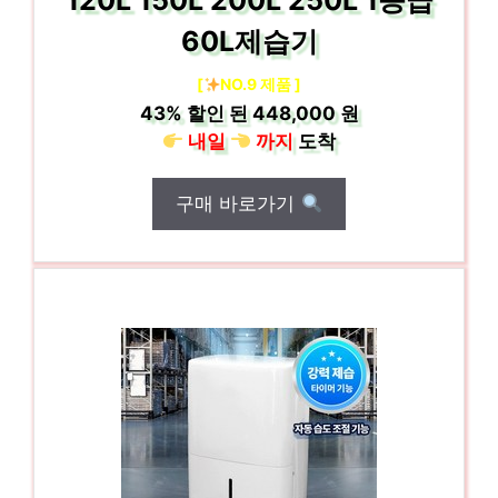
120L 150L 200L 250L 1등급
60L제습기
[
NO.9 제품 ]
43%
할인 된
448,000 원
내일
까지
도착
구매 바로가기