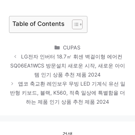
애플워치 호환 밀레니즈 스트랩 밴드, 실버
진정한 퀄리티를 느껴보세요! 인기 상품 추천
제품 2024
Table of Contents
대우 무선 써큘레이터 디지털 리모콘 선풍기
3000mAh DEF-MD3500
Categories
놓칠 수 없는 이번 특가! 인기 상품 추천 제품
CUPAS
LG전자 인버터 18.7㎡ 휘센 벽걸이형 에어컨
2024
SQ06EA1WCS 방문설치 새로운 시작, 새로운 아이
아이닉 대용량 에어프라이어 16L + 7종 조리
템 인기 상품 추천 제품 2024
도구, AO-16LS, 블랙
앱코 축교환 레인보우 무빙 LED 기계식 유선 일
스타일을 완성하는 마지막 조각 인기 상품 추
반형 키보드, 블랙, K560, 적축 일상에 특별함을 더
천 제품 2024
하는 제품 인기 상품 추천 제품 2024
LG전자 코드제로 R5 로봇청소기 R585HKA1,
에센스 화이트
제한된 시간, 무한한 가치 인기 상품 추천 제
검색