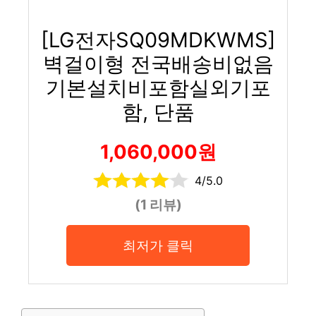
[LG전자SQ09MDKWMS]
벽걸이형 전국배송비없음
기본설치비포함실외기포
함, 단품
1,060,000원
4/5.0
(1 리뷰)
최저가 클릭