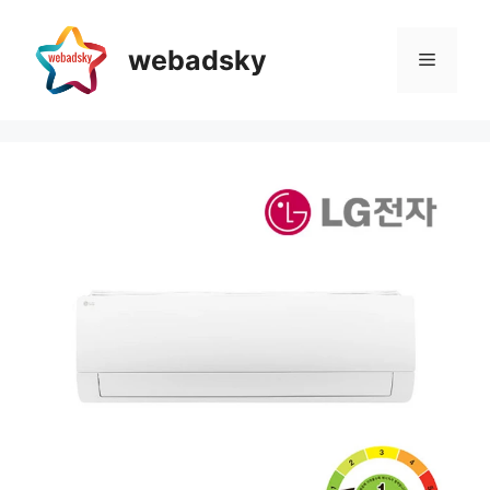
Skip
to
webadsky
Menu
content