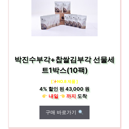
박진수부각+찹쌀김부각 선물세
트1박스(10팩)
[
NO.8 제품 ]
4%
할인 된
43,000 원
내일
까지
도착
구매 바로가기