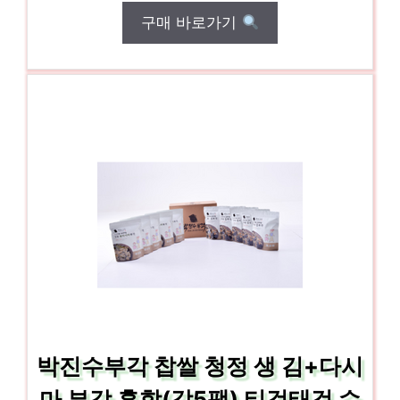
구매 바로가기
박진수부각 찹쌀 청정 생 김+다시
마 부각 혼합(각5팩) 티걱태걱 수