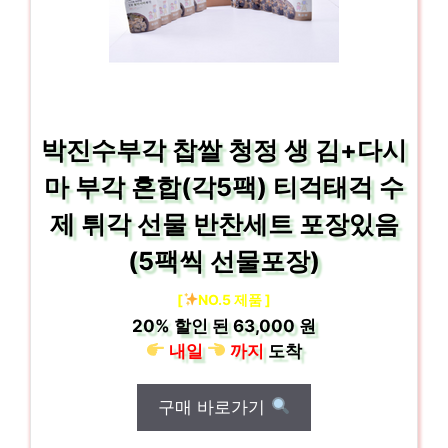
박진수부각 찹쌀 청정 생 김+다시
마 부각 혼합(각5팩) 티걱태걱 수
제 튀각 선물 반찬세트 포장있음
(5팩씩 선물포장)
[
NO.5 제품 ]
20%
할인 된
63,000 원
내일
까지
도착
구매 바로가기