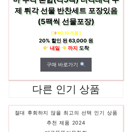
제 튀각 선물 반찬세트 포장있음
(5팩씩 선물포장)
[
NO.10 제품 ]
20%
할인 된
63,000 원
내일
까지
도착
구매 바로가기
다른 인기 상품
돼지감자장아찌
절대 후회하지 않을 최고의 선택 인기 상품
추천 제품 2024
대구똘똘이무침회