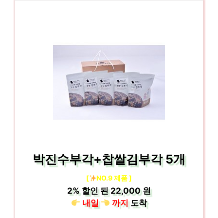
박진수부각+찹쌀김부각 5개
[
NO.9 제품 ]
2%
할인 된
22,000 원
내일
까지
도착