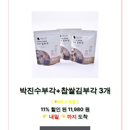
박진수부각+찹쌀김부각 3개
[
NO.2 제품 ]
11%
할인 된
11,980 원
내일
까지
도착