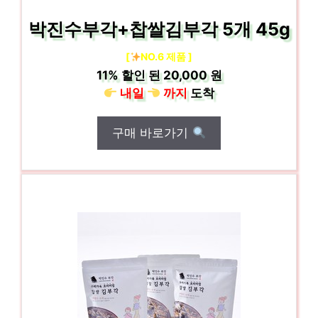
박진수부각+찹쌀김부각 5개 45g
[
NO.6 제품 ]
11%
할인 된
20,000 원
내일
까지
도착
구매 바로가기