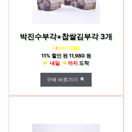
박진수부각+찹쌀김부각 3개
[
NO.7 제품 ]
11%
할인 된
11,980 원
내일
까지
도착
구매 바로가기