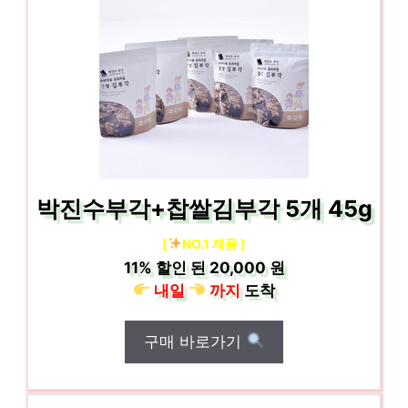
박진수부각+찹쌀김부각 5개 45g
[
NO.1 제품 ]
11%
할인 된
20,000 원
내일
까지
도착
구매 바로가기