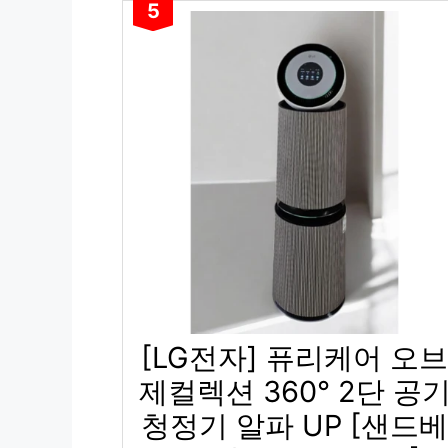
5
[LG전자] 퓨리케어 오브
제컬렉션 360° 2단 공
청정기 알파 UP [샌드베