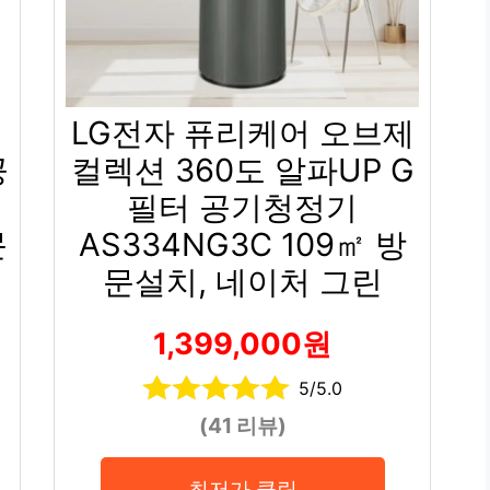
제
LG전자 퓨리케어 오브제
공
컬렉션 360도 알파UP G
필터 공기청정기
문
AS334NG3C 109㎡ 방
문설치, 네이처 그린
1,399,000원
5/5.0
(41 리뷰)
최저가 클릭