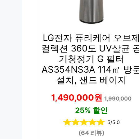
LG전자 퓨리케어 오브
컬렉션 360도 UV살균 
기청정기 G 필터
AS354NS3A 114㎡ 방
설치, 샌드 베이지
1,490,000원
1,990,000
25% 할인
5/5.0
(64 리뷰)