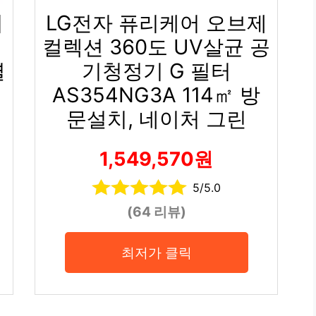
리
LG전자 퓨리케어 오브제
호
컬렉션 360도 UV살균 공
셜
기청정기 G 필터
AS354NG3A 114㎡ 방
문설치, 네이처 그린
1,549,570원
5/5.0
(64 리뷰)
최저가 클릭