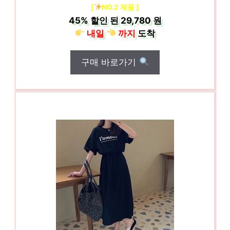
[
NO.2 제품 ]
45%
할인 된
29,780 원
내일
까지
도착
구매 바로가기