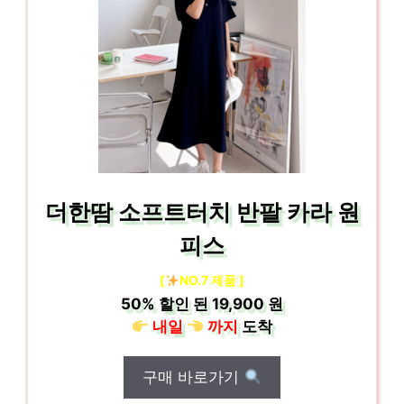
더한땀 소프트터치 반팔 카라 원
피스
[
NO.7 제품 ]
50%
할인 된
19,900 원
내일
까지
도착
구매 바로가기