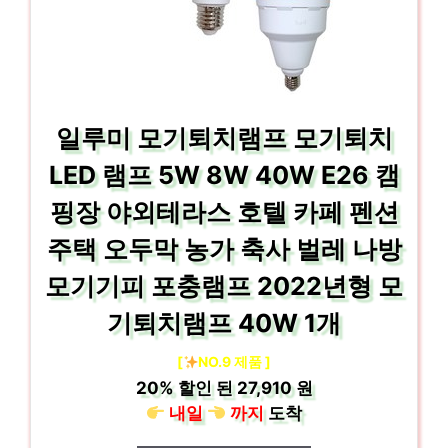
일루미 모기퇴치램프 모기퇴치
LED 램프 5W 8W 40W E26 캠
핑장 야외테라스 호텔 카페 펜션
주택 오두막 농가 축사 벌레 나방
모기기피 포충램프 2022년형 모
기퇴치램프 40W 1개
[
NO.9 제품 ]
20%
할인 된
27,910 원
내일
까지
도착