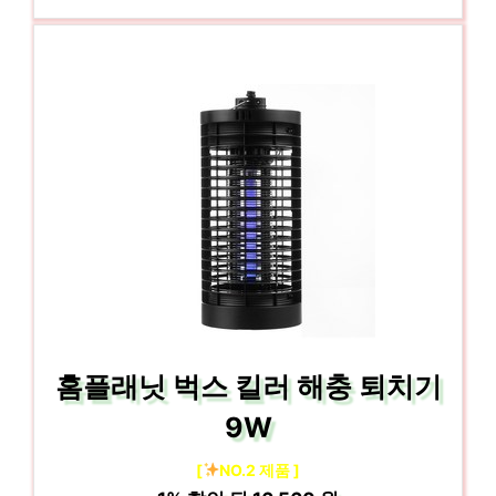
홈플래닛 벅스 킬러 해충 퇴치기
9W
[
NO.2 제품 ]