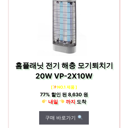
홈플래닛 전기 해충 모기퇴치기
20W VP-2X10W
[
NO.1 제품 ]
77%
할인 된
8,630 원
내일
까지
도착
구매 바로가기