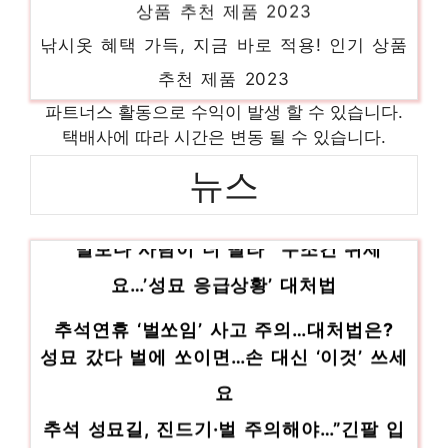
상품 추천 제품 2023
낚시옷 혜택 가득, 지금 바로 적용! 인기 상품
추천 제품 2023
린클프라임 당신만의 특별한 아이템! 인기 상
파트너스 활동으로 수익이 발생 할 수 있습니다.
품 추천 제품 2023
택배사에 따라 시간은 변동 될 수 있습니다.
nt550xed-kh24s 놀라운 당신을 위한 최고
뉴스
의 선택 인기 상품 추천 제품 2023
“벌보다 사람이 더 빨라” 무조건 뛰세
방폭형감지기 편안함을 찾는 당신을 위해 인
기 상품 추천 제품 2023
요…’성묘 응급상황’ 대처법
추석연휴 ‘벌쏘임’ 사고 주의…대처법은?
성묘 갔다 벌에 쏘이면…손 대신 ‘이것’ 쓰세
요
추석 성묘길, 진드기·벌 주의해야…”긴팔 입