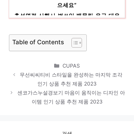
으세요”
추석명절 산행시 벌쏘임·뱀물림 응급 대응
법은?
추석 연휴, 119 구조요청 1위는 ‘벌집 제거’
Table of Contents
성묘하면서 진드기·벌 물리지 않으려면?
Categories
CUPAS
무선씨씨티비 스타일을 완성하는 마지막 조각
인기 상품 추천 제품 2023
센코가스누설경보기 마음이 움직이는 디자인 아
이템 인기 상품 추천 제품 2023
검색