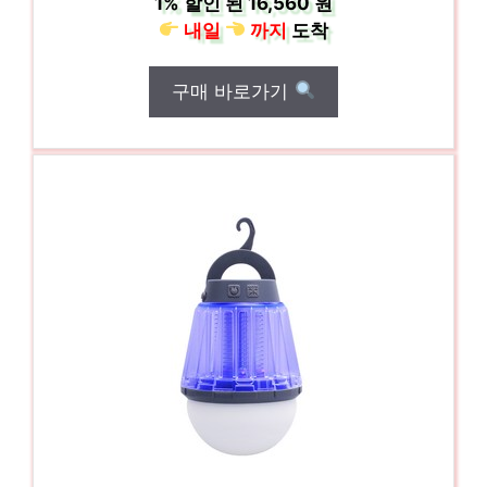
1%
할인 된
16,560 원
내일
까지
도착
구매 바로가기