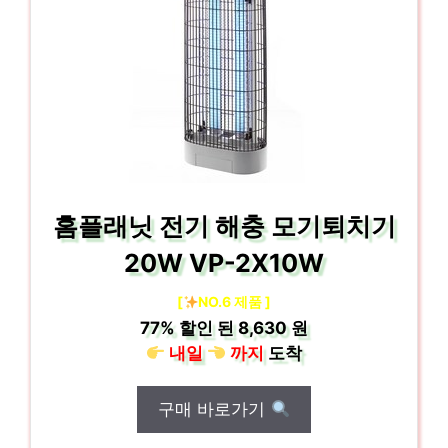
홈플래닛 전기 해충 모기퇴치기
20W VP-2X10W
[
NO.6 제품 ]
77%
할인 된
8,630 원
내일
까지
도착
구매 바로가기