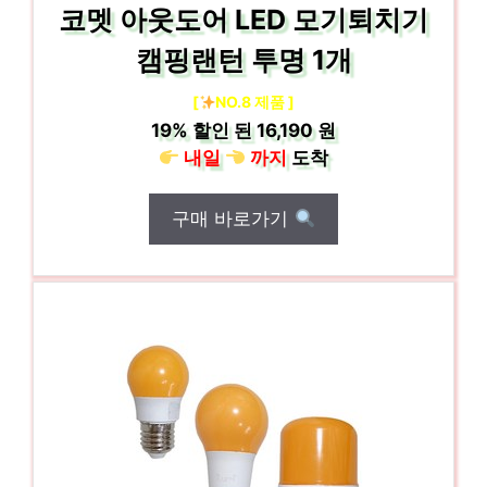
코멧 아웃도어 LED 모기퇴치기
캠핑랜턴 투명 1개
[
NO.8 제품 ]
19%
할인 된
16,190 원
내일
까지
도착
구매 바로가기