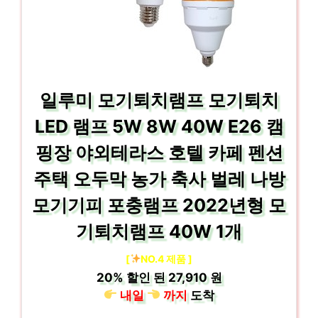
일루미 모기퇴치램프 모기퇴치
LED 램프 5W 8W 40W E26 캠
핑장 야외테라스 호텔 카페 펜션
주택 오두막 농가 축사 벌레 나방
모기기피 포충램프 2022년형 모
기퇴치램프 40W 1개
[
NO.4 제품 ]
20%
할인 된
27,910 원
내일
까지
도착