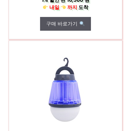
1%
할인 된
16,560 원
내일
까지
도착
구매 바로가기