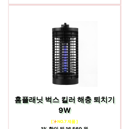
홈플래닛 벅스 킬러 해충 퇴치기
9W
[
NO.7 제품 ]