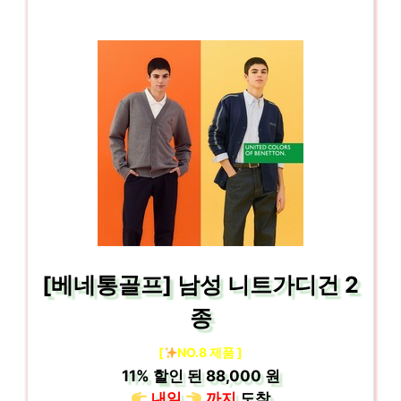
[베네통골프] 남성 니트가디건 2
종
[
NO.8 제품 ]
11%
할인 된
88,000 원
내일
까지
도착