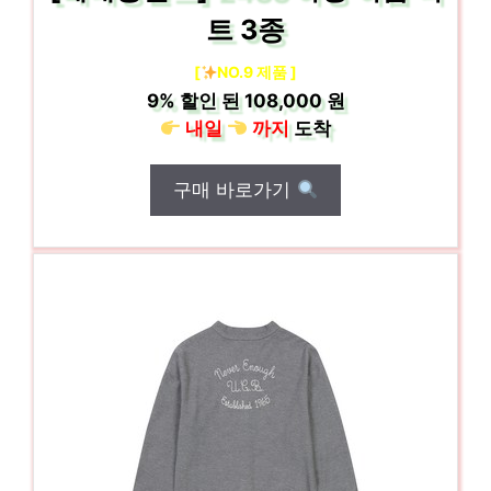
트 3종
[
NO.9 제품 ]
9%
할인 된
108,000 원
내일
까지
도착
구매 바로가기