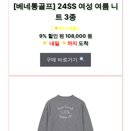
[베네통골프] 24SS 여성 여름 니
트 3종
[
NO.3 제품 ]
9%
할인 된
108,000 원
내일
까지
도착
구매 바로가기