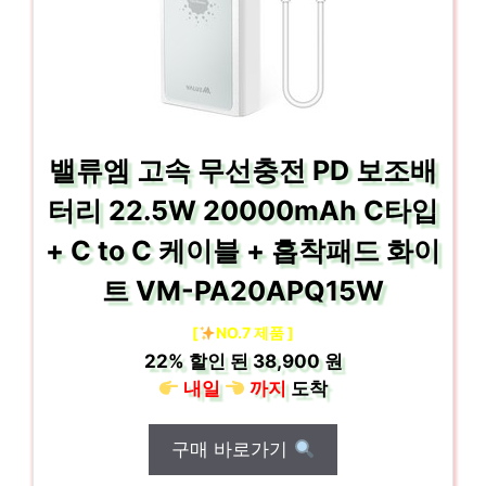
밸류엠 고속 무선충전 PD 보조배
터리 22.5W 20000mAh C타입
+ C to C 케이블 + 흡착패드 화이
트 VM-PA20APQ15W
[
NO.7 제품 ]
22%
할인 된
38,900 원
내일
까지
도착
구매 바로가기