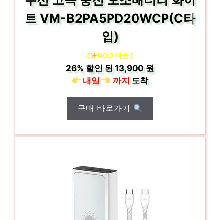
무선 고속 충전 보조배터리 화이
트 VM-B2PA5PD20WCP(C타
입)
[
NO.6 제품 ]
26%
할인 된
13,900 원
내일
까지
도착
구매 바로가기