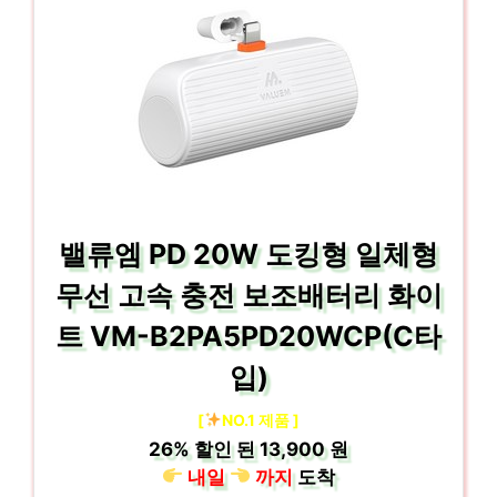
밸류엠 PD 20W 도킹형 일체형
무선 고속 충전 보조배터리 화이
트 VM-B2PA5PD20WCP(C타
입)
[
NO.1 제품 ]
26%
할인 된
13,900 원
내일
까지
도착