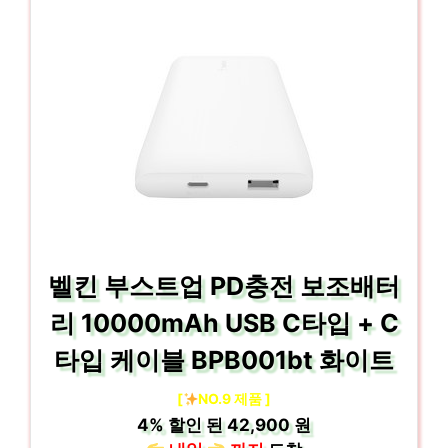
벨킨 부스트업 PD충전 보조배터
리 10000mAh USB C타입 + C
타입 케이블 BPB001bt 화이트
[
NO.9 제품 ]
4%
할인 된
42,900 원