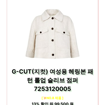
G-CUT(지컷) 여성용 헤링본 패
턴 롤업 슬리브 점퍼
7253120005
[
NO.8 제품 ]
13%
할인 된
99,500 원