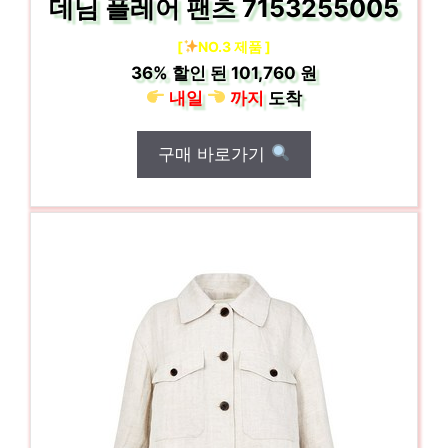
데님 플레어 팬츠 7153255005
[
NO.3 제품 ]
36%
할인 된
101,760 원
내일
까지
도착
구매 바로가기