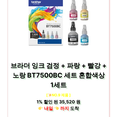
브라더 잉크 검정 + 파랑 + 빨강 +
노랑 BT7500BC 세트 혼합색상
1세트
[
NO.9 제품 ]
1%
할인 된
35,520 원
내일
까지
도착