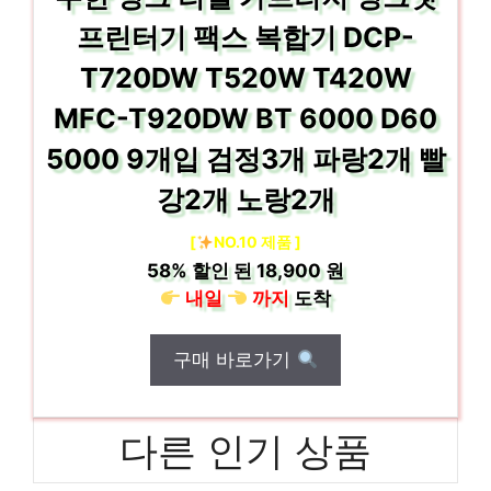
프린터기 팩스 복합기 DCP-
T720DW T520W T420W
MFC-T920DW BT 6000 D60
5000 9개입 검정3개 파랑2개 빨
강2개 노랑2개
[
NO.10 제품 ]
58%
할인 된
18,900 원
내일
까지
도착
구매 바로가기
다른 인기 상품
신지모루 스마트링 링고미니 거치대, 메탈릭