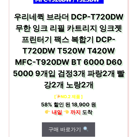
우리네퀵 브라더 DCP-T720DW
무한 잉크 리필 카트리지 잉크젯
프린터기 팩스 복합기 DCP-
T720DW T520W T420W
MFC-T920DW BT 6000 D60
5000 9개입 검정3개 파랑2개 빨
강2개 노랑2개
[
NO.2 제품 ]
58%
할인 된
18,900 원
내일
까지
도착
구매 바로가기