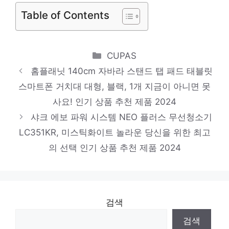
제품 2024
Table of Contents
LG전자 인버터 18.7㎡ 휘센 벽걸이형 에어컨
SQ06EA1WCS 방문설치
Categories
일상에 반짝임을 추가하세요 인기 상품 추천
CUPAS
홈플래닛 140cm 자바라 스탠드 탭 패드 태블릿
제품 2024
스마트폰 거치대 대형, 블랙, 1개 지금이 아니면 못
삼성전자 일반형냉장고, 엘리건트 이녹스,
사요! 인기 상품 추천 제품 2024
RT25NARAHS8
샤크 에보 파워 시스템 NEO 플러스 무선청소기
당신만을 위한 특별한 세트 인기 상품 추천
LC351KR, 미스틱화이트 놀라운 당신을 위한 최고
제품 2024
의 선택 인기 상품 추천 제품 2024
삼성전자 갤럭시탭 S9 FE WIFI/5G 128GB,
Wi-Fi, 그레이
편안함을 찾는 당신을 위해 인기 상품 추천
검색
제품 2024
검색