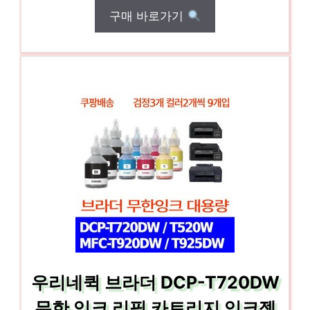
구매 바로가기
우리네퀵 브라더 DCP-T720DW
무한 잉크 리필 카트리지 잉크젯