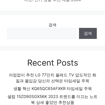
한일 프리미엄 BLDC 무소음 초미풍 슬림플
랫 리모컨 선풍기
놓칠 수 없는 이번 특가! 인기 상품 추천 제품
검색
2024
검색
Recent Posts
아낌없이 추천 LG 77인치 올레드 TV 압도적인 화
질과 몰입감 당신의 선택은 타임세일 주목
생활 혁신 KQ65QC65AFXKR 타임세일 주목
셀럽 15ZD90SGX56K 2023 트렌드를 이끄는 노트
북 상세 좋았던 추천상품