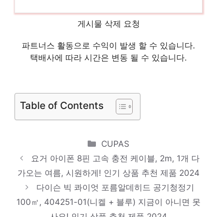
씨이링크 USB 3.0 연장케이블, 1개, 1.5m
혜택 가득, 지금 바로 적용! 인기 상품 추천
게시물 삭제 요청
제품 2024
파트너스 활동으로 수익이 발생 할 수 있습니다.
본문에 들어가는 내용입니다.
택배사에 따라 시간은 변동 될 수 있습니다.
품절 위기! 빠르게 잡아라! 인기 상품 추천 제
품 2024
스틸시리즈 Arctis Nova 5 무선 게이밍 헤드
Table of Contents
셋, 블랙
절대 놓치지 말아야 할 기회! 인기 상품 추천
Categories
CUPAS
제품 2024
요거 아이폰 8핀 고속 충전 케이블, 2m, 1개 다
엘디엑크스 투명 핑거링 힌지보호 휴대폰 케
가오는 여름, 시원하게! 인기 상품 추천 제품 2024
이스
다이슨 빅 콰이엇 포름알데히드 공기청정기
일상에 빛을 더하는 최고의 아이템 인기 상품
100㎡, 404251-01(니켈 + 블루) 지금이 아니면 못
추천 제품 2024
사요! 인기 상품 추천 제품 2024