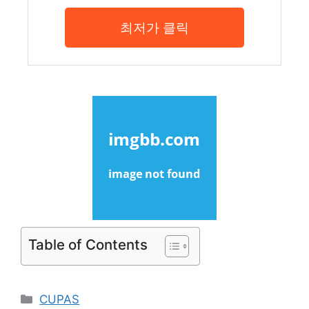
최저가 클릭
Table of Contents
Categories
CUPAS