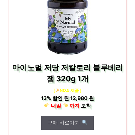
마이노멀 저당 저칼로리 블루베리
잼 320g 1개
[
NO.5 제품 ]
13%
할인 된
12,980 원
내일
까지
도착
구매 바로가기