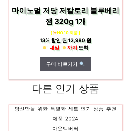
마이노멀 저당 저칼로리 블루베리
잼 320g 1개
[
NO.10 제품 ]
13%
할인 된
12,980 원
내일
까지
도착
구매 바로가기
다른 인기 상품
콩콩당땅콩버터
당신만을 위한 특별한 세트 인기 상품 추천
제품 2024
아웃백버터