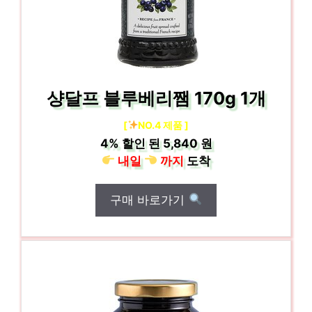
샹달프 블루베리쨈 170g 1개
[
NO.4 제품 ]
4%
할인 된
5,840 원
내일
까지
도착
구매 바로가기