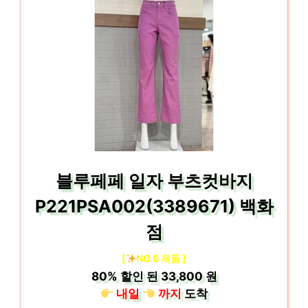
블루페페 일자 부츠컷바지
P221PSA002(3389671) 백화
점
[
NO.6 제품 ]
80%
할인 된
33,800 원
내일
까지
도착