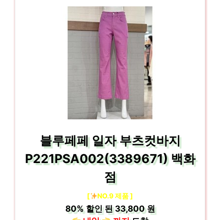
블루페페 일자 부츠컷바지
P221PSA002(3389671) 백화
점
[
NO.9 제품 ]
80%
할인 된
33,800 원