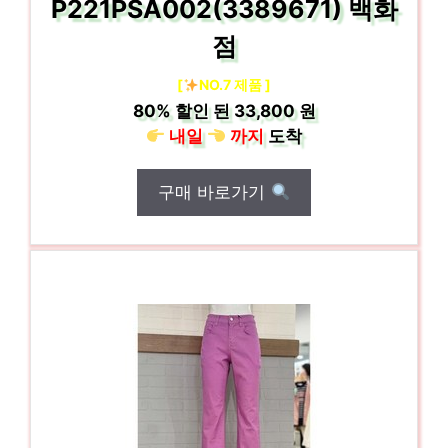
P221PSA002(3389671) 백화
점
[
NO.7 제품 ]
80%
할인 된
33,800 원
내일
까지
도착
구매 바로가기