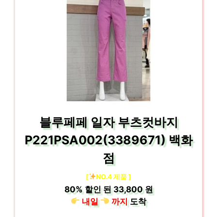
블루페페 일자 부츠컷바지
P221PSA002(3389671) 백화
점
[
NO.4 제품 ]
80%
할인 된
33,800 원
내일
까지
도착