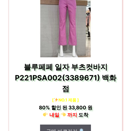
블루페페 일자 부츠컷바지
P221PSA002(3389671) 백화
점
[
NO.1 제품 ]
80%
할인 된
33,800 원
내일
까지
도착