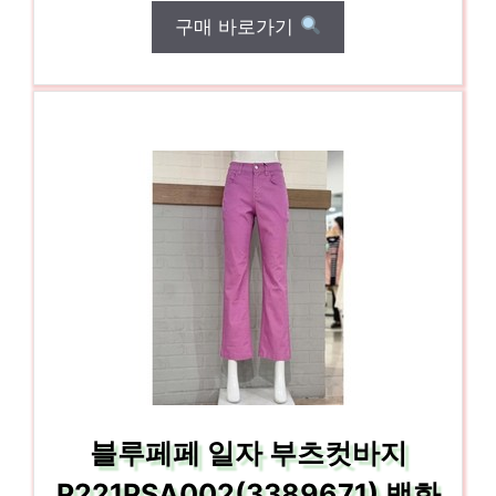
구매 바로가기
블루페페 일자 부츠컷바지
P221PSA002(3389671) 백화