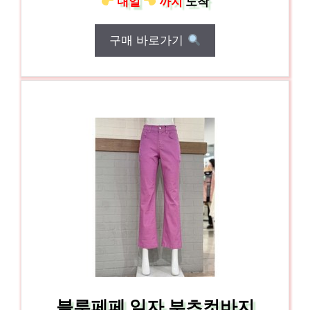
내일
까지
도착
구매 바로가기
블루페페 일자 부츠컷바지